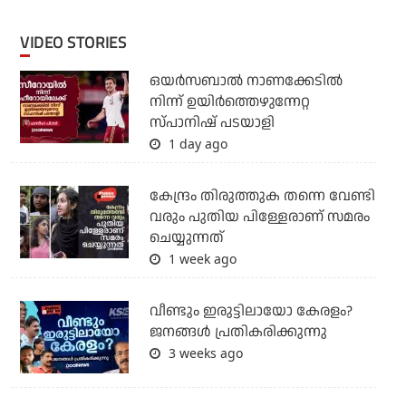
VIDEO STORIES
ഒയര്‍സബാൽ നാണക്കേടിൽ
നിന്ന് ഉയിർത്തെഴുന്നേറ്റ
സ്പാനിഷ് പടയാളി
1 day ago
കേന്ദ്രം തിരുത്തുക തന്നെ വേണ്ടി
വരും പുതിയ പിള്ളേരാണ് സമരം
ചെയ്യുന്നത്
1 week ago
വീണ്ടും ഇരുട്ടിലായോ കേരളം?
ജനങ്ങൾ പ്രതികരിക്കുന്നു
3 weeks ago