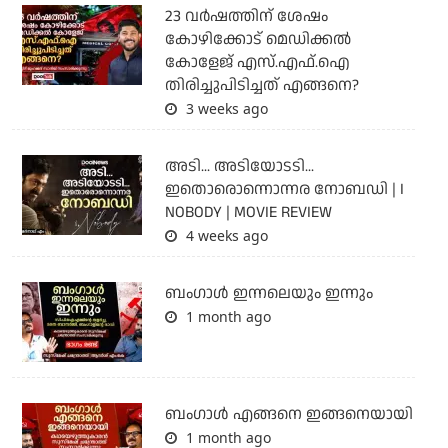
23 വർഷത്തിന് ശേഷം
കോഴിക്കോട് മെഡിക്കൽ
കോളേജ് എസ്.എഫ്.ഐ
തിരിച്ചുപിടിച്ചത് എങ്ങനെ?
3 weeks ago
അടി... അടിയോടടി...
ഇതൊരൊന്നൊന്നര നോബഡി | I
NOBODY | MOVIE REVIEW
4 weeks ago
ബംഗാള്‍ ഇന്നലെയും ഇന്നും
1 month ago
ബം​ഗാൾ എങ്ങനെ ഇങ്ങനെയായി
1 month ago