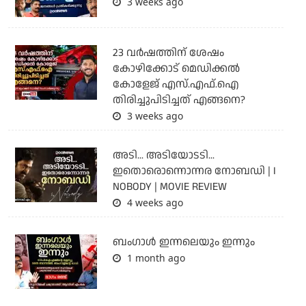
3 weeks ago
23 വർഷത്തിന് ശേഷം
കോഴിക്കോട് മെഡിക്കൽ
കോളേജ് എസ്.എഫ്.ഐ
തിരിച്ചുപിടിച്ചത് എങ്ങനെ?
3 weeks ago
അടി... അടിയോടടി...
ഇതൊരൊന്നൊന്നര നോബഡി | I
NOBODY | MOVIE REVIEW
4 weeks ago
ബംഗാള്‍ ഇന്നലെയും ഇന്നും
1 month ago