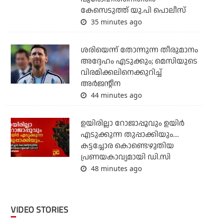
കേസെടുത്ത് യു.പി പൊലീസ്
35 minutes ago
ശരിയെന്ന് തോന്നുന്ന തീരുമാനം
അദ്ദേഹം എടുക്കും; മെസിയുടെ
വിരമിക്കലിനെക്കുറിച്ച്
അര്‍ജന്റീന
44 minutes ago
ഉയിരില്ലാ റോജാപ്പൂവും ഉയിര്‍
എടുക്കുന്ന തുപ്പാക്കിയും....
കട്ടച്ചോര കൊണ്ടെഴുതിയ
പ്രണയകാവ്യമായി ഡി.സി
48 minutes ago
VIDEO STORIES