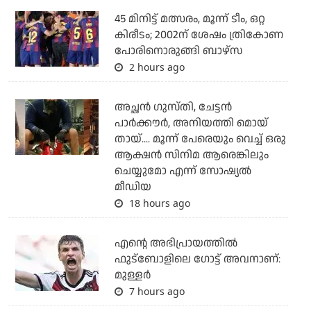
45 മിനിട്ട് മത്സരം, മൂന്ന് ടീം, ഒറ്റ
കിരീടം; 2002ന് ശേഷം ത്രികോണ
പോരിനൊരുങ്ങി ബാഴ്‌സ
2 hours ago
അച്ഛന്‍ ഗുസ്തി, ചേട്ടന്‍
പാര്‍ക്കൗര്‍, അനിയത്തി മൊയ്
തായ്.... മൂന്ന് പേരെയും വെച്ച് ഒരു
ആക്ഷന്‍ സിനിമ ആരെങ്കിലും
ചെയ്യുമോ എന്ന് സോഷ്യല്‍
മീഡിയ
18 hours ago
എന്റെ അഭിപ്രായത്തില്‍
ഫുട്‌ബോളിലെ ഗോട്ട് അവനാണ്:
മുള്ളര്‍
7 hours ago