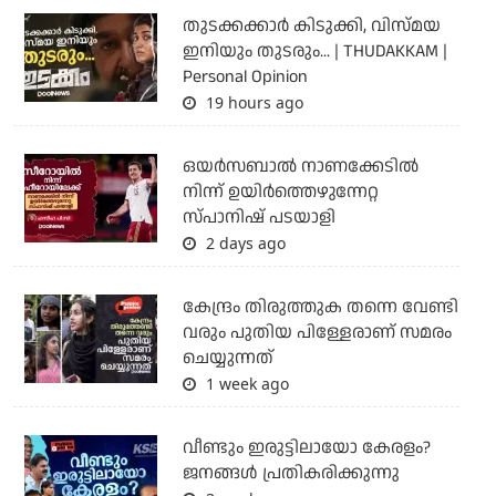
തുടക്കക്കാര്‍ കിടുക്കി, വിസ്മയ
ഇനിയും തുടരും... | THUDAKKAM |
Personal Opinion
19 hours ago
ഒയര്‍സബാൽ നാണക്കേടിൽ
നിന്ന് ഉയിർത്തെഴുന്നേറ്റ
സ്പാനിഷ് പടയാളി
2 days ago
കേന്ദ്രം തിരുത്തുക തന്നെ വേണ്ടി
വരും പുതിയ പിള്ളേരാണ് സമരം
ചെയ്യുന്നത്
1 week ago
വീണ്ടും ഇരുട്ടിലായോ കേരളം?
ജനങ്ങൾ പ്രതികരിക്കുന്നു