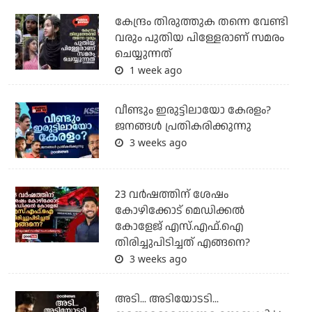
കേന്ദ്രം തിരുത്തുക തന്നെ വേണ്ടി
വരും പുതിയ പിള്ളേരാണ് സമരം
ചെയ്യുന്നത്
1 week ago
വീണ്ടും ഇരുട്ടിലായോ കേരളം?
ജനങ്ങൾ പ്രതികരിക്കുന്നു
3 weeks ago
23 വർഷത്തിന് ശേഷം
കോഴിക്കോട് മെഡിക്കൽ
കോളേജ് എസ്.എഫ്.ഐ
തിരിച്ചുപിടിച്ചത് എങ്ങനെ?
3 weeks ago
അടി... അടിയോടടി...