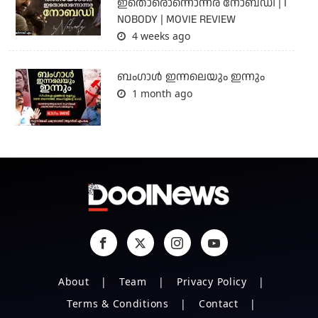
ഇതൊരൊന്നൊന്നര നോബഡി | I
NOBODY | MOVIE REVIEW
4 weeks ago
ബംഗാള്‍ ഇന്നലെയും ഇന്നും
1 month ago
About
Team
Privacy Policy
Terms & Conditions
Contact