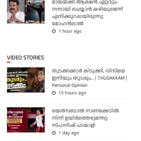
മായയ്ക്ക് ആക്ഷന്‍ ഏറ്റവും
നന്നായി ചെയ്യാന്‍ കഴിയുമെന്ന്
എനിക്കുറപ്പായിരുന്നു:
മോഹന്‍ലാല്‍
1 hour ago
VIDEO STORIES
തുടക്കക്കാര്‍ കിടുക്കി, വിസ്മയ
ഇനിയും തുടരും... | THUDAKKAM |
Personal Opinion
15 hours ago
ഒയര്‍സബാൽ നാണക്കേടിൽ
നിന്ന് ഉയിർത്തെഴുന്നേറ്റ
സ്പാനിഷ് പടയാളി
1 day ago