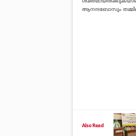
ശക്തമായിരിക്കുകയ
ആനന്ദബോസും തമ്മിലുള്ള
Also Read