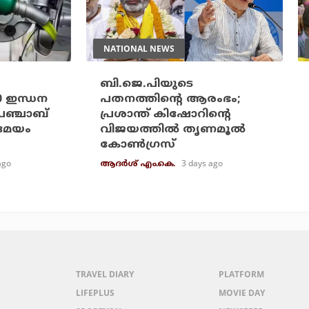
NATIONAL NEWS
ബി.ജെ.പിയുടെ
20 ഇന്ധന
പതനത്തിന്റെ ആരംഭം;
പഞ്ചാബ്
പ്രശാന്ത് കിഷോറിന്റെ
രമേയം
വിജയത്തില്‍ തൃണമൂല്‍
കോണ്‍ഗ്രസ്
ago
3 days ago
ആദർശ് എം.കെ.
TRAVEL DIARY
PLATFORM
LIFEPLUS
MOVIE DAY