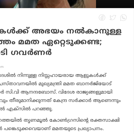
ികൾക്ക് അഭയം നൽകാനുള്ള
്തം മമത ഏറ്റെടുക്കണ്ട;
 തേടി ഗവർണർ
 am
േശിൽ നിന്നുള്ള നിസ്സഹായരായ ആളുകൾക്ക്
രസ്താവനയിൽ മുഖ്യമന്ത്രി മമത ബാനർജിയോട്
ർണർ സി.വി ആനന്ദബോസ്. വിദേശ രാജ്യങ്ങളുമായി
്യവും തീരുമാനിക്കുന്നത് കേന്ദ്ര സർക്കാർ ആണെന്നും
െൽ എക്സിൽ പറഞ്ഞു.
ത്തയിൽ തൃണമൂൽ കോൺഗ്രസിൻ്റെ രക്തസാക്ഷി
 പങ്കെടുക്കവെയാണ് മമതയുടെ പ്രഖ്യാപനം.