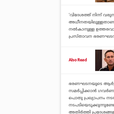
‘വിദേശത്ത് നിന്ന് വരു
അധീനതയിലുള്ളതാണ്. 
നൽകാനുള്ള ഉത്തരവാദിത
പ്രസ്താവന ഭരണഘടനാ
Also Read
ഭരണഘടനയുടെ ആർട്ടിക്
സമർപ്പിക്കാൻ ഗവർണർ മു
പൊതു പ്രഖ്യാപനം നടത
നടപടിയെടുക്കുന്നുണ്ട
അതിർത്തി പ്രദേശങ്ങ