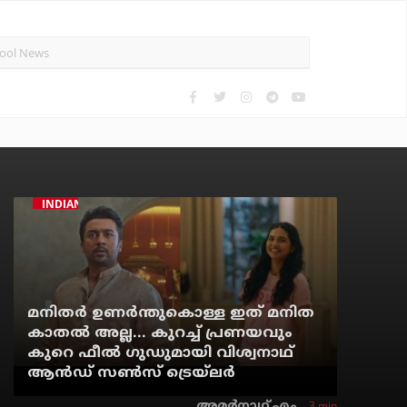
INDIAN CINEMA
മനിതര്‍ ഉണര്‍ന്തുകൊള്ള ഇത് മനിത
കാതല്‍ അല്ല... കുറച്ച് പ്രണയവും
കുറെ ഫീല്‍ ഗുഡുമായി വിശ്വനാഥ്
ആന്‍ഡ് സണ്‍സ് ട്രെയ്‌ലര്‍
3 min
അമര്‍നാഥ് എം.