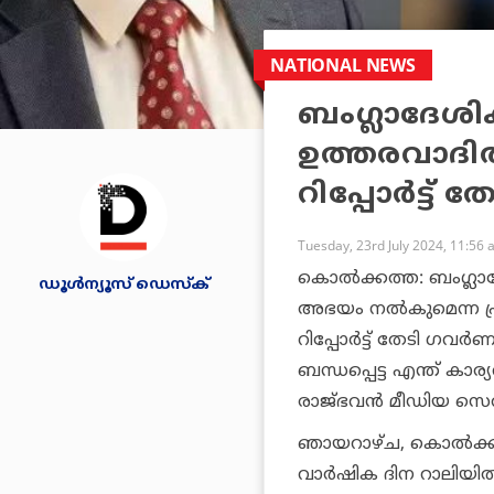
NATIONAL NEWS
ബംഗ്ലാദേശ
ഉത്തരവാദിത
റിപ്പോർട്ട്
Tuesday, 23rd July 2024, 11:56
കൊൽക്കത്ത: ബംഗ്ലാദ
ഡൂള്‍ന്യൂസ് ഡെസ്‌ക്
അഭയം നൽകുമെന്ന പ്
റിപ്പോർട്ട് തേടി ഗവ
ബന്ധപ്പെട്ട എന്ത് കാര
രാജ്‌ഭവൻ മീഡിയ സ
ഞായറാഴ്ച, കൊൽക്ക
വാർഷിക ദിന റാലിയിൽ