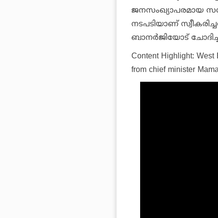
ജനസംഖ്യാപരമായ സന്ത
നടപടിയാണ് സ്വീകരിച്
ബാനർജിയോട് ചോദിച്ചിട്
Content Highlight: West
from chief minister Mam