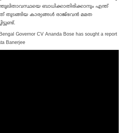
ുലിതാവസ്ഥയെ ബാധിക്കാതിരിക്കാനും എന്ത്
ചത് തുടങ്ങിയ കാര്യങ്ങൾ രാജ്ഭവൻ മമത
ടുണ്ട്.
 Bengal Governor CV Ananda Bose has sought a report
ata Banerjee