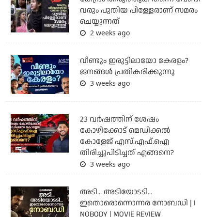
വരും പുതിയ പിള്ളേരാണ് സമരം
ചെയ്യുന്നത്
2 weeks ago
വീണ്ടും ഇരുട്ടിലായോ കേരളം?
ജനങ്ങൾ പ്രതികരിക്കുന്നു
3 weeks ago
23 വർഷത്തിന് ശേഷം
കോഴിക്കോട് മെഡിക്കൽ
കോളേജ് എസ്.എഫ്.ഐ
തിരിച്ചുപിടിച്ചത് എങ്ങനെ?
3 weeks ago
അടി... അടിയോടടി...
ഇതൊരൊന്നൊന്നര നോബഡി | I
NOBODY | MOVIE REVIEW