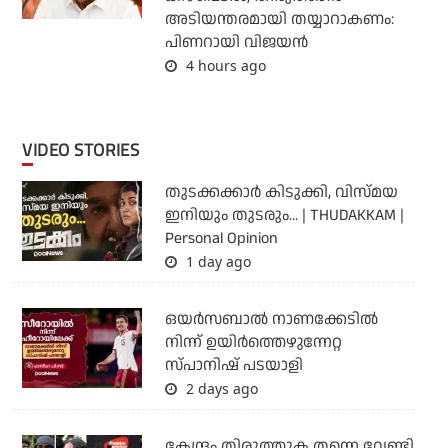
അടിയന്തരമായി തയ്യാറാകണം:
പിണറായി വിജയന്‍
4 hours ago
VIDEO STORIES
തുടക്കക്കാര്‍ കിടുക്കി, വിസ്മയ
ഇനിയും തുടരും... | THUDAKKAM |
Personal Opinion
1 day ago
ഒയര്‍സബാൽ നാണക്കേടിൽ
നിന്ന് ഉയിർത്തെഴുന്നേറ്റ
സ്പാനിഷ് പടയാളി
2 days ago
കേന്ദ്രം തിരുത്തുക തന്നെ വേണ്ടി