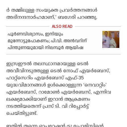
ര്‍ തമ്മിലുള്ള സംയുക്ത പ്രവര്‍ത്തനങ്ങള്‍
അഭിനന്ദനാര്‍ഹമാണ്,’ ബഗേരി പറഞ്ഞു.
പൂര്‍ണവിശ്വാസം, ഇനിയും
മുന്നോട്ടുപോകണം; പി.വി. അന്‍വറിന്
പിന്തുണയുമായി നിലമ്പൂർ ആയിഷ
ഇസ്രഈല്‍ തലസ്ഥാനമായുള്ള ടെല്‍
അവീവിനടുത്തുള്ള ടെല്‍ നോഫ് എയര്‍ബേസ്,
ഹാറ്റ്‌സെറിം എയര്‍ബേസ് എഫ്-35
യുദ്ധവിമാനങ്ങള്‍ ഉള്‍ക്കൊള്ളുന്ന ‘നെവാറ്റിം’
എയര്‍ബേസ്, റാമോണ്‍ എയര്‍ബേസ്, എന്നിവ
ലക്ഷ്യമാക്കിയാണ് ഇറാന്‍ ആക്രമണം
നടത്തിയതെന്ന് പ്രസ് ടി. വി റിപ്പോര്‍ട്ട്
ചെയ്തിട്ടുണ്ട്.
ഇതില്‍ തന്നെ ഓപ്പറേഷന്‍ ട്രൂ പ്രോമിസിന്റെ