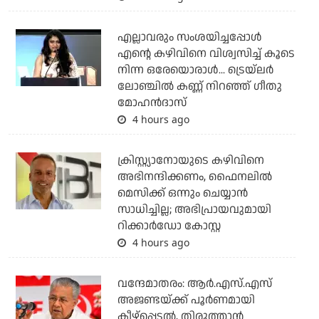
എല്ലാവരും സംശയിച്ചപ്പോള്‍
എന്റെ കഴിവിനെ വിശ്വസിച്ച് കൂടെ
നിന്ന ഒരേയൊരാള്‍... ട്രെയ്‌ലര്‍
ലോഞ്ചില്‍ കണ്ണ് നിറഞ്ഞ് ഗീതു
മോഹന്‍ദാസ്
4 hours ago
ക്രിസ്റ്റ്യാനോയുടെ കഴിവിനെ
അഭിനന്ദിക്കണം, ഫൈനലില്‍
മെസിക്ക് ഒന്നും ചെയ്യാന്‍
സാധിച്ചില്ല; അഭിപ്രായവുമായി
റിക്കാര്‍ഡോ കോസ്റ്റ
4 hours ago
വന്ദേമാതരം: ആര്‍.എസ്.എസ്
അജണ്ടയ്ക്ക് പൂര്‍ണമായി
കീഴ്‌പ്പെടല്‍, തിരുത്താന്‍