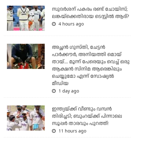
സുദര്‍ശന് പകരം രണ്ട് ചോയിസ്;
ലങ്കയ്‌ക്കെതിരായ ടെസ്റ്റില്‍ ആര്?
4 hours ago
അച്ഛന്‍ ഗുസ്തി, ചേട്ടന്‍
പാര്‍ക്കൗര്‍, അനിയത്തി മൊയ്
തായ്.... മൂന്ന് പേരെയും വെച്ച് ഒരു
ആക്ഷന്‍ സിനിമ ആരെങ്കിലും
ചെയ്യുമോ എന്ന് സോഷ്യല്‍
മീഡിയ
1 day ago
ഇന്ത്യയ്ക്ക് വീണ്ടും വമ്പന്‍
തിരിച്ചടി; ബുംറയ്ക്ക് പിന്നാലെ
സൂപ്പര്‍ താരവും പുറത്ത്!
11 hours ago