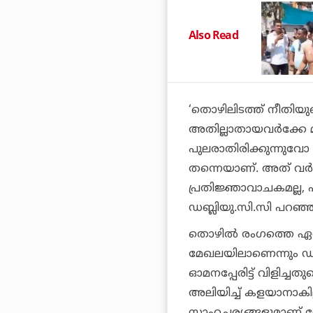
Also Read
‘തൊഴിലിടത്ത് നീതിയു
അതില്ലാതായവര്‍ക്കേ 
പുലരാതിരിക്കുന്നുവോ അവ
തന്നെയാണ്. അത് വര്‍
പ്രതിജ്ഞാവാചകമല്ല, എന
ഡബ്ലിയു.സി.സി പറഞ്ഞ
തൊഴില്‍ രംഗത്തെ ഏറ
മേഖലയിലാണെന്നും ഡബ്ലി
ഓമനപ്പേരിട്ട് വിളിച്ച
അലിയിച്ച് കളയാനാകില്ല
സാഹചര്യങ്ങളുമാണ്