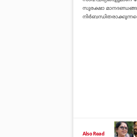
സുരക്ഷാ മാനദണ്ഡങ്ങള
നിര്‍ബന്ധിതരാക്കുന്നത
Also Read