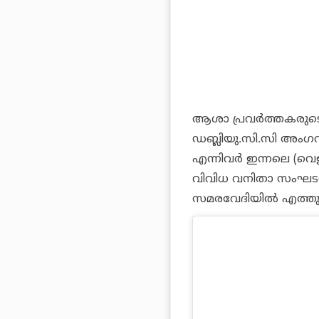
ആശാ പ്രവര്‍ത്തകരുട
ഡബ്ലിയു.സി.സി അംഗവും 
എന്നിവര്‍ ഇന്നലെ (വെള
വിവിധ വനിതാ സംഘടനകളി
സമരവേദിയില്‍ എത്തുന്