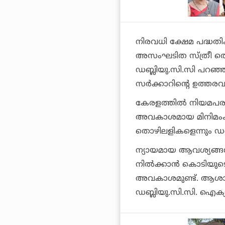
നിരവധി ക്ഷേമ പദ്ധതി
അസംഘടിത സ്ത്രീ തൊ
ഡബ്ലിയു.സി.സി പറഞ്ഞ
സര്‍ക്കാറിന്റെ ഉത്തര
കേരളത്തില്‍ നിയമപരമാ
അവകാശമായ മിനിമംകൂല
തൊഴിലളികളെന്നും ഡബ
ന്യായമായ ആവശ്യങ്ങള്
നില്‍ക്കാന്‍ കൊടിയുട
അവകാശമുണ്ട്. ആശാ 
ഡബ്ലിയു.സി.സി. ഐക്യദാ