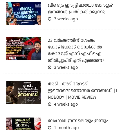
വീണ്ടും ഇരുട്ടിലായോ കേരളം?
ജനങ്ങൾ പ്രതികരിക്കുന്നു
3 weeks ago
23 വർഷത്തിന് ശേഷം
കോഴിക്കോട് മെഡിക്കൽ
കോളേജ് എസ്.എഫ്.ഐ
തിരിച്ചുപിടിച്ചത് എങ്ങനെ?
3 weeks ago
അടി... അടിയോടടി...
ഇതൊരൊന്നൊന്നര നോബഡി | I
NOBODY | MOVIE REVIEW
4 weeks ago
ബംഗാള്‍ ഇന്നലെയും ഇന്നും
1 month ago