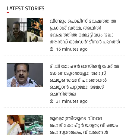
LATEST STORIES
വീണ്ടും പൊലീസ് വേഷത്തിൽ
പ്രകാശ് വർമ്മ, അഥിതി
വേഷത്തിൽ മമ്മൂട്ടിയും ‘ലോ
ആൻഡ് ഓർഡർ’ ടീസർ പുറത്ത്
16 minutes ago
ടി.ജി മോഹന്‍ ദാസിന്റെ പേരില്‍
കേസെടുത്തല്ലോ; അറസ്റ്റ്
ചെയ്യണമെന്ന് പറഞ്ഞാല്‍
ചെയ്യാന്‍ പറ്റുമോ: രമേശ്
ചെന്നിത്തല
31 minutes ago
മുഖ്യമന്ത്രിയുടെ വിവാദ
ഹെലികോപ്റ്റര്‍ യാത്ര; വിഷയം
രഹസ്യാത്മകം, വിവരങ്ങള്‍