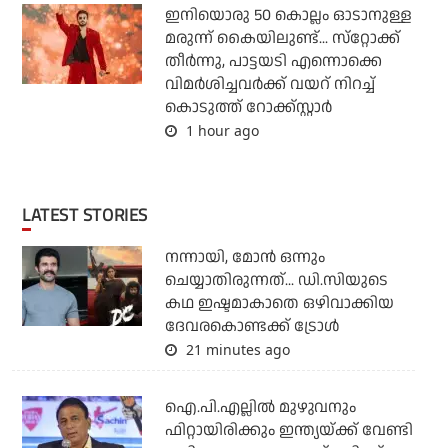
ഇനിയൊരു 50 കൊല്ലം ഓടാനുള്ള
മരുന്ന് കൈയിലുണ്ട്... സ്‌റ്റോക്ക്
തീര്‍ന്നു, പാട്ടയടി എന്നൊക്കെ
വിമര്‍ശിച്ചവര്‍ക്ക് വയറ് നിറച്ച്
കൊടുത്ത് റോക്ക്‌സ്റ്റാര്‍
1 hour ago
LATEST STORIES
നന്നായി, മോന്‍ ഒന്നും
ചെയ്യാതിരുന്നത്... ഡി.സിയുടെ
കഥ ഇഷ്ടമാകാതെ ഒഴിവാക്കിയ
ദേവരകൊണ്ടക്ക് ട്രോള്‍
21 minutes ago
ഐ.പി.എല്ലില്‍ മുഴുവനും
ഫിറ്റായിരിക്കും ഇന്ത്യയ്ക്ക് വേണ്ടി