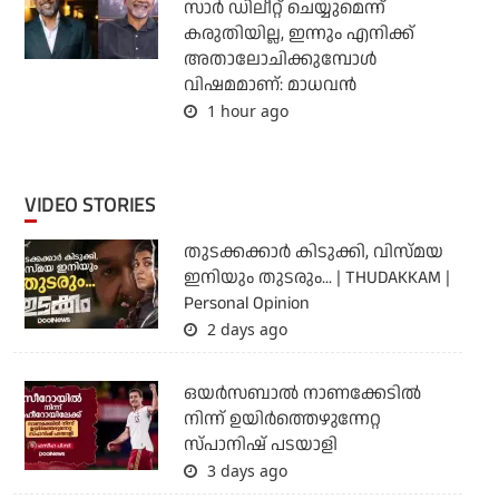
സാര്‍ ഡിലീറ്റ് ചെയ്യുമെന്ന്
കരുതിയില്ല, ഇന്നും എനിക്ക്
അതാലോചിക്കുമ്പോള്‍
വിഷമമാണ്: മാധവന്‍
1 hour ago
VIDEO STORIES
തുടക്കക്കാര്‍ കിടുക്കി, വിസ്മയ
ഇനിയും തുടരും... | THUDAKKAM |
Personal Opinion
2 days ago
ഒയര്‍സബാൽ നാണക്കേടിൽ
നിന്ന് ഉയിർത്തെഴുന്നേറ്റ
സ്പാനിഷ് പടയാളി
3 days ago