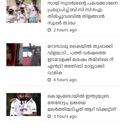
സായ് സുദര്‍ശന്റെ പകരക്കാരനെ
പ്രഖ്യാപിച്ച് ബി.സി.സി.ഐ;
തിരിച്ചുവരവില്‍ തിളങ്ങാന്‍
സൂപ്പര്‍ താരം!
2 hours ago
റോസാപ്പൂ കൈയില്‍ തുപ്പാക്കി
വിളയാടി... പത്ത് വര്‍ഷത്തെ
ഇടവേളക്ക് ശേഷം തമിഴിലെ റീ
എന്‍ട്രി അതിരടി മാസ്സാക്കി
വാമിക
6 hours ago
കൊളംബോയില്‍ ഇന്ത്യയുടെ
തേരോട്ടം; ലങ്കയെ
മലര്‍ത്തിയടിച്ചത് ആറ് വിക്കറ്റിന്
3 hours ago