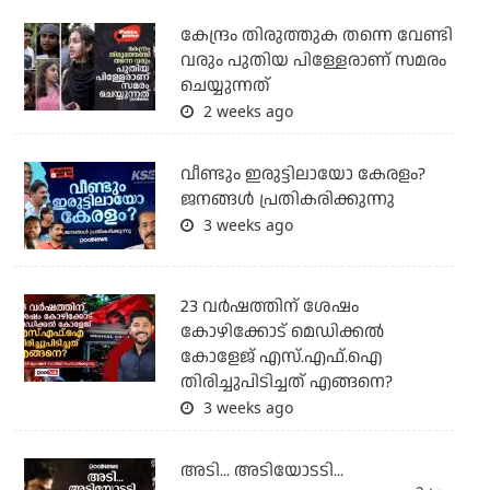
കേന്ദ്രം തിരുത്തുക തന്നെ വേണ്ടി
വരും പുതിയ പിള്ളേരാണ് സമരം
ചെയ്യുന്നത്
2 weeks ago
വീണ്ടും ഇരുട്ടിലായോ കേരളം?
ജനങ്ങൾ പ്രതികരിക്കുന്നു
3 weeks ago
23 വർഷത്തിന് ശേഷം
കോഴിക്കോട് മെഡിക്കൽ
കോളേജ് എസ്.എഫ്.ഐ
തിരിച്ചുപിടിച്ചത് എങ്ങനെ?
3 weeks ago
അടി... അടിയോടടി...