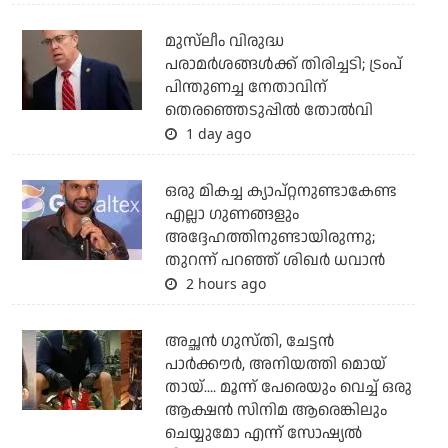
മുസ്‌ലീം വിരുദ്ധ
പരാമര്‍ശങ്ങള്‍ക്ക് തിരിച്ചടി; ട്രംപ്
പിന്തുണച്ച നേതാവിന്
തെരഞ്ഞെടുപ്പില്‍ തോല്‍വി
1 day ago
ഒരു മികച്ച ക്യാപ്റ്റനുണ്ടാകേണ്ട
എല്ലാ ഗുണങ്ങളും
അദ്ദേഹത്തിനുണ്ടായിരുന്നു;
തുറന്ന് പറഞ്ഞ് ശിഖര്‍ ധവാന്‍
2 hours ago
അച്ഛന്‍ ഗുസ്തി, ചേട്ടന്‍
പാര്‍ക്കൗര്‍, അനിയത്തി മൊയ്
തായ്.... മൂന്ന് പേരെയും വെച്ച് ഒരു
ആക്ഷന്‍ സിനിമ ആരെങ്കിലും
ചെയ്യുമോ എന്ന് സോഷ്യല്‍