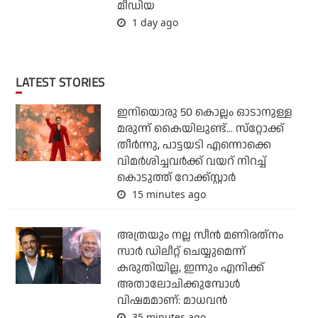
മീഡിയ
1 day ago
LATEST STORIES
ഇനിയൊരു 50 കൊല്ലം ഓടാനുള്ള
മരുന്ന് കൈയിലുണ്ട്... സ്‌റ്റോക്ക്
തീര്‍ന്നു, പാട്ടയടി എന്നൊക്കെ
വിമര്‍ശിച്ചവര്‍ക്ക് വയറ് നിറച്ച്
കൊടുത്ത് റോക്ക്‌സ്റ്റാര്‍
15 minutes ago
അത്രയും നല്ല സീന്‍ മണിരത്‌നം
സാര്‍ ഡിലീറ്റ് ചെയ്യുമെന്ന്
കരുതിയില്ല, ഇന്നും എനിക്ക്
അതാലോചിക്കുമ്പോള്‍
വിഷമമാണ്: മാധവന്‍
35 minutes ago