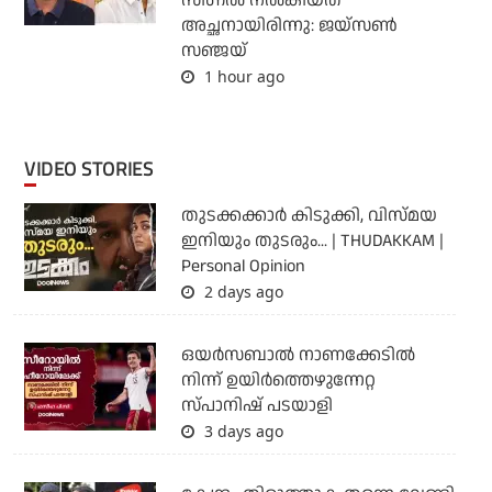
സിഗ്നൽ നൽകിയത്
അച്ഛനായിരിന്നു: ജയ്സൺ
സഞ്ജയ്
1 hour ago
VIDEO STORIES
തുടക്കക്കാര്‍ കിടുക്കി, വിസ്മയ
ഇനിയും തുടരും... | THUDAKKAM |
Personal Opinion
2 days ago
ഒയര്‍സബാൽ നാണക്കേടിൽ
നിന്ന് ഉയിർത്തെഴുന്നേറ്റ
സ്പാനിഷ് പടയാളി
3 days ago