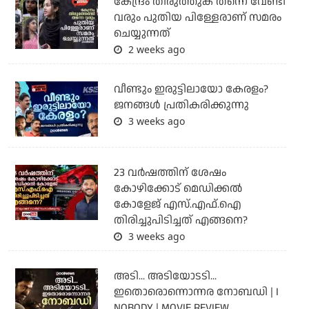
കേന്ദ്രം തിരുത്തുക തന്നെ വേണ്ടി
വരും പുതിയ പിള്ളേരാണ് സമരം
ചെയ്യുന്നത്
2 weeks ago
വീണ്ടും ഇരുട്ടിലായോ കേരളം?
ജനങ്ങൾ പ്രതികരിക്കുന്നു
3 weeks ago
23 വർഷത്തിന് ശേഷം
കോഴിക്കോട് മെഡിക്കൽ
കോളേജ് എസ്.എഫ്.ഐ
തിരിച്ചുപിടിച്ചത് എങ്ങനെ?
3 weeks ago
അടി... അടിയോടടി...
ഇതൊരൊന്നൊന്നര നോബഡി | I
NOBODY | MOVIE REVIEW