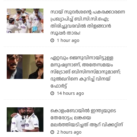
സായ് സുദര്‍ശന്റെ പകരക്കാരനെ
പ്രഖ്യാപിച്ച് ബി.സി.സി.ഐ;
തിരിച്ചുവരവില്‍ തിളങ്ങാന്‍
സൂപ്പര്‍ താരം!
1 hour ago
ഏറ്റവും ജെനുവിനായിട്ടുള്ള
മനുഷ്യനാണ്, അതേസമയം
സ്‌ട്രോങ് ബിസിനസ്മാനുമാണ്;
ദുല്‍ഖറിനെ കുറിച്ച് വിനയ്
ഫോര്‍ട്ട്
14 hours ago
കൊളംബോയില്‍ ഇന്ത്യയുടെ
തേരോട്ടം; ലങ്കയെ
മലര്‍ത്തിയടിച്ചത് ആറ് വിക്കറ്റിന്
2 hours ago