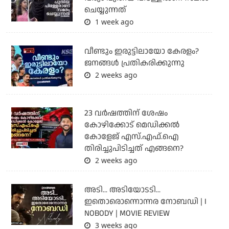
ചെയ്യുന്നത്
1 week ago
വീണ്ടും ഇരുട്ടിലായോ കേരളം?
ജനങ്ങൾ പ്രതികരിക്കുന്നു
2 weeks ago
23 വർഷത്തിന് ശേഷം
കോഴിക്കോട് മെഡിക്കൽ
കോളേജ് എസ്.എഫ്.ഐ
തിരിച്ചുപിടിച്ചത് എങ്ങനെ?
2 weeks ago
അടി... അടിയോടടി...
ഇതൊരൊന്നൊന്നര നോബഡി | I
NOBODY | MOVIE REVIEW
3 weeks ago