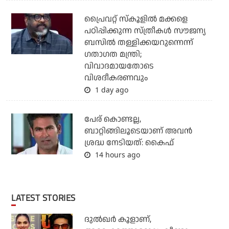
പ്രൈവറ്റ് സ്‌കൂളില്‍ മക്കളെ
പഠിപ്പിക്കുന്ന സ്ത്രീകള്‍ സൗജന്യ
ബസില്‍ തള്ളിക്കയറുന്നെന്ന്
ഗതാഗത മന്ത്രി;
വിവാദമായതോടെ
വിശദീകരണവും
1 day ago
പേര് കൊണ്ടല്ല,
ബാറ്റിങ്ങിലൂടെയാണ് അവൻ
ശ്രദ്ധ നേടിയത്: കൈഫ്
14 hours ago
LATEST STORIES
ദുല്‍ഖര്‍ കൂളാണ്,