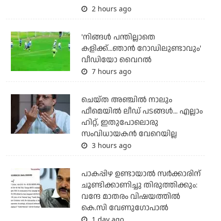
2 hours ago
'നിങ്ങള്‍ പന്തില്ലാതെ
കളിക്ക്...ഞാന്‍ റോഡിലുണ്ടാവും'
വീഡിയോ വൈറല്‍
7 hours ago
ചെയ്ത അഞ്ചില്‍ നാലും
ഫീമെയില്‍ ലീഡ് പടങ്ങള്‍... എല്ലാം
ഹിറ്റ്, ഇതുപോലൊരു
സംവിധായകന്‍ വേറെയില്ല
3 hours ago
പാകപ്പിഴ ഉണ്ടായാല്‍ സര്‍ക്കാരിന്
ചൂണ്ടിക്കാണിച്ചു തിരുത്തിക്കും:
വന്ദേ മാതരം വിഷയത്തില്‍
കെ.സി വേണുഗോപാല്‍
1 day ago