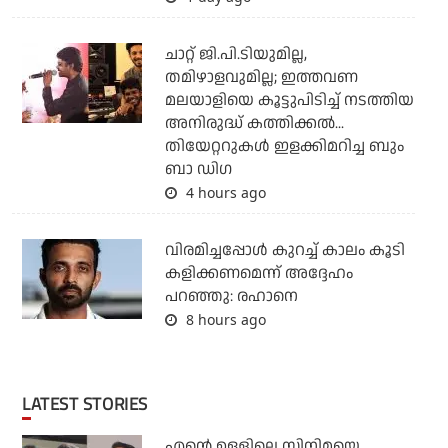
ചാറ്റ് ജി.പി.ടിയുമില്ല,
തമിഴാളവുമില്ല; ഇത്തവണ
മലയാളിയെ കൂട്ടുപിടിച്ച് നടത്തിയ
അനിരുദ്ധ് കത്തിക്കല്‍...
തിയേറ്ററുകള്‍ ഇളക്കിമറിച്ച ബും
ബാ ഡിഗ
4 hours ago
വിരമിച്ചപ്പോള്‍ കുറച്ച് കാലം കൂടി
കളിക്കണമെന്ന് അദ്ദേഹം
പറഞ്ഞു: രഹാനെ
8 hours ago
LATEST STORIES
എന്റെ ഉള്ളിലെ സിനിമയെ