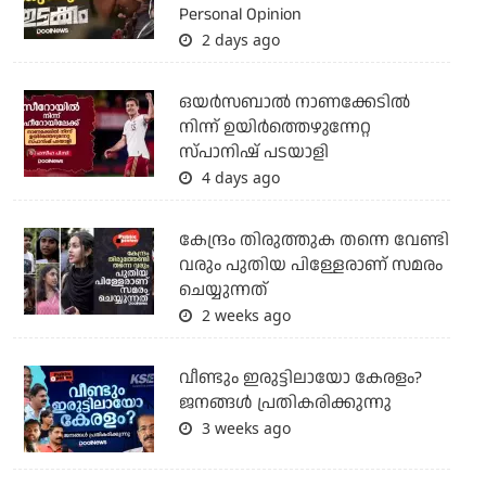
Personal Opinion
2 days ago
ഒയര്‍സബാൽ നാണക്കേടിൽ
നിന്ന് ഉയിർത്തെഴുന്നേറ്റ
സ്പാനിഷ് പടയാളി
4 days ago
കേന്ദ്രം തിരുത്തുക തന്നെ വേണ്ടി
വരും പുതിയ പിള്ളേരാണ് സമരം
ചെയ്യുന്നത്
2 weeks ago
വീണ്ടും ഇരുട്ടിലായോ കേരളം?
ജനങ്ങൾ പ്രതികരിക്കുന്നു
3 weeks ago