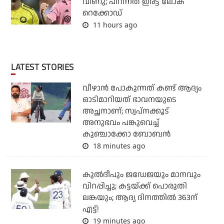
വീണു; പിറന്നത് ഇരട്ട ലോക
റെക്കോഡ്
11 hours ago
LATEST STORIES
വീഴാന്‍ പോകുന്നത് കണ്ട് ആദ്യം
ഓടിമാറിയത് ഭാവനയുടെ
അച്ഛനാണ്; സ്വപ്‌നക്കൂട്
അനുഭവം പങ്കുവെച്ച്
കുഞ്ചാക്കോ ബോബന്‍
18 minutes ago
കുല്‍ദീപും ജഡേജയും മാനവും
വിറപ്പിച്ചു; കട്ടയ്ക്ക് പൊരുതി
ലങ്കയും; ആദ്യ ദിനത്തില്‍ 363ന്
എട്ട്!
19 minutes ago