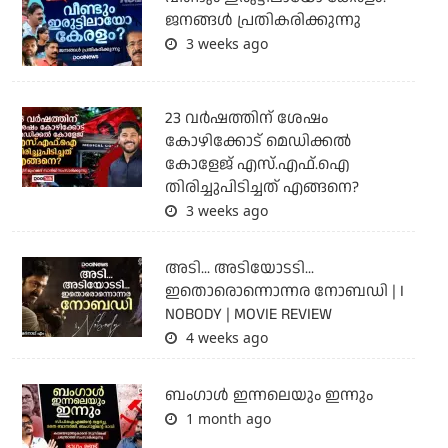
ജനങ്ങൾ പ്രതികരിക്കുന്നു
3 weeks ago
23 വർഷത്തിന് ശേഷം
കോഴിക്കോട് മെഡിക്കൽ
കോളേജ് എസ്.എഫ്.ഐ
തിരിച്ചുപിടിച്ചത് എങ്ങനെ?
3 weeks ago
അടി... അടിയോടടി...
ഇതൊരൊന്നൊന്നര നോബഡി | I
NOBODY | MOVIE REVIEW
4 weeks ago
ബംഗാള്‍ ഇന്നലെയും ഇന്നും
1 month ago