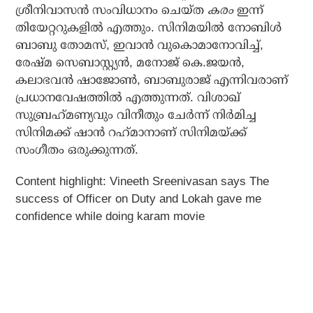
ശ്രീനിവാസന്‍ സംവിധാനം ചെയ്ത
കരം
ഇന്ന്
തിയേറ്ററുകളില്‍ എത്തും. സിനിമയില്‍ നോബിള്‍
ബാബു തോമസ്, ഇവാന്‍ വുകൊമാനോവിച്ച്,
രേഷ്മ സെബാസ്റ്റ്യന്‍, മനോജ് കെ.ജയന്‍,
കലാഭവന്‍ ഷാജോണ്‍, ബാബുരാജ് എന്നിവരാണ്
പ്രധാനവേഷത്തില്‍ എത്തുന്നത്. വിശാഖ്
സുബ്രഹ്‌മണ്യവും വിനീതും ചേര്‍ന്ന് നിര്‍മിച്ച
സിനിമക്ക് ഷാന്‍ റഹ്‌മാനാണ് സിനിമയ്ക്ക്
സംഗീതം ഒരുക്കുന്നത്.
Content highlight: Vineeth Sreenivasan says The
success of Officer on Duty and Lokah gave me
confidence while doing karam movie