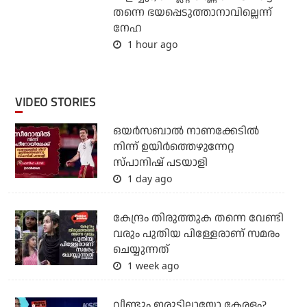
തന്നെ ഭയപ്പെടുത്താനാവില്ലെന്ന്
നേഹ
1 hour ago
VIDEO STORIES
ഒയര്‍സബാൽ നാണക്കേടിൽ
നിന്ന് ഉയിർത്തെഴുന്നേറ്റ
സ്പാനിഷ് പടയാളി
1 day ago
കേന്ദ്രം തിരുത്തുക തന്നെ വേണ്ടി
വരും പുതിയ പിള്ളേരാണ് സമരം
ചെയ്യുന്നത്
1 week ago
വീണ്ടും ഇരുട്ടിലായോ കേരളം?