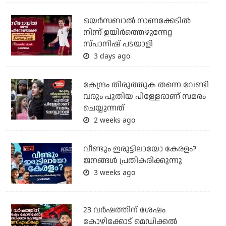
ഒയര്‍സബാൽ നാണക്കേടിൽ
നിന്ന് ഉയിർത്തെഴുന്നേറ്റ
സ്പാനിഷ് പടയാളി
3 days ago
കേന്ദ്രം തിരുത്തുക തന്നെ വേണ്ടി
വരും പുതിയ പിള്ളേരാണ് സമരം
ചെയ്യുന്നത്
2 weeks ago
വീണ്ടും ഇരുട്ടിലായോ കേരളം?
ജനങ്ങൾ പ്രതികരിക്കുന്നു
3 weeks ago
23 വർഷത്തിന് ശേഷം
കോഴിക്കോട് മെഡിക്കൽ