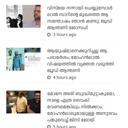
വിസ്മയ നന്നായി ചെയ്യുമ്പോൾ
ലാൽ സാറിന്റെ മുഖത്തെ ആ
സന്തോഷം ഞാൻ കണ്ടു: ജൂഡ്
ആന്തണി ജോസഫ്
3 hours ago
ആയുഷ്മാനെക്കുറിച്ചല്ല ആ
പരാമർശം; മോഹൻലാൽ
വിഷയത്തിൽ വ്യക്തത വരുത്തി
ജൂഡ് ആന്തണി
4 hours ago
മോനേ അത് ബുദ്ധിമുട്ടാകുമോ,
നാളെ എത്ര വൈകി
വേണമെങ്കിലും നില്‍ക്കാം;
മോഹന്‍ലാലുമായുള്ള അനുഭവം
പങ്കുവെച്ച് ജിസ് ജോയ്
5 hours ago