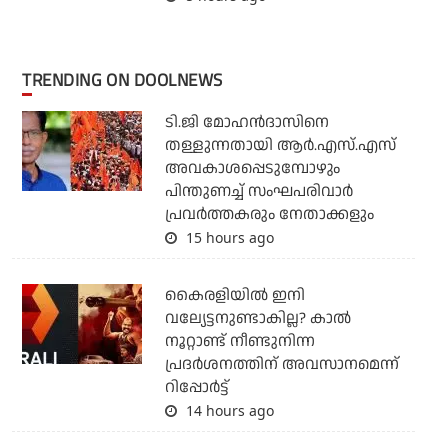
TRENDING ON DOOLNEWS
ടി.ജി മോഹന്‍ദാസിനെ
തള്ളുന്നതായി ആര്‍.എസ്.എസ്
അവകാശപ്പെടുമ്പോഴും
പിന്തുണച്ച് സംഘപരിവാര്‍
പ്രവര്‍ത്തകരും നേതാക്കളും
15 hours ago
കൈരളിയില്‍ ഇനി
വല്യേട്ടനുണ്ടാകില്ല? കാല്‍
നൂറ്റാണ്ട് നീണ്ടുനിന്ന
പ്രദര്‍ശനത്തിന് അവസാനമെന്ന്
റിപ്പോര്‍ട്ട്
14 hours ago