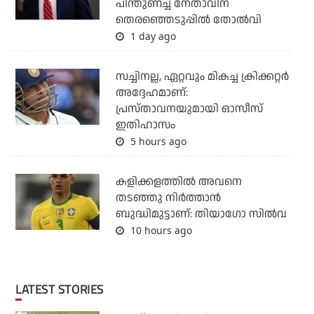
പിന്തുണച്ച നേതാവിന്
തെരഞ്ഞെടുപ്പില്‍ തോല്‍വി
1 day ago
സച്ചിനല്ല, ഏറ്റവും മികച്ച ക്രിക്കറ്റര്‍
അദ്ദേഹമാണ്:
പ്രസ്താവനയുമായി ഓസീസ്
ഇതിഹാസം
5 hours ago
കളിക്കളത്തില്‍ അവനെ
തടഞ്ഞു നിര്‍ത്താന്‍
ബുദ്ധിമുട്ടാണ്: തിയാഗോ സില്‍വ
10 hours ago
LATEST STORIES