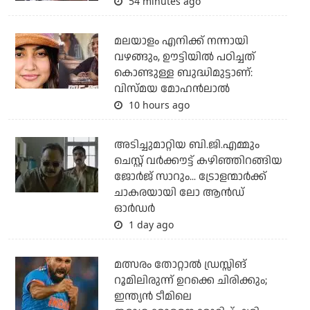
54 minutes ago
മലയാളം എനിക്ക് നന്നായി
വഴങ്ങും, ഊട്ടിയില്‍ പഠിച്ചത്
കൊണ്ടുള്ള ബുദ്ധിമുട്ടാണ്:
വിസ്മയ മോഹന്‍ലാല്‍
10 hours ago
അടിച്ചുമാറ്റിയ ബി.ജി.എമ്മും
ചെസ്റ്റ് വര്‍ക്കൗട്ട് കഴിഞ്ഞിറങ്ങിയ
ജോര്‍ജ് സാറും... ട്രോളന്മാര്‍ക്ക്
ചാകരയായി ലോ ആന്‍ഡ്
ഓര്‍ഡര്‍
1 day ago
മത്സരം തോറ്റാല്‍ ഡ്രസ്സിങ്
റൂമിലിരുന്ന് ഉറക്കെ ചിരിക്കും;
ഇന്ത്യന്‍ ടീമിലെ