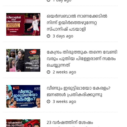
ഒയര്‍സബാൽ നാണക്കേടിൽ
നിന്ന് ഉയിർത്തെഴുന്നേറ്റ
സ്പാനിഷ് പടയാളി
3 days ago
കേന്ദ്രം തിരുത്തുക തന്നെ വേണ്ടി
വരും പുതിയ പിള്ളേരാണ് സമരം
ചെയ്യുന്നത്
2 weeks ago
വീണ്ടും ഇരുട്ടിലായോ കേരളം?
ജനങ്ങൾ പ്രതികരിക്കുന്നു
3 weeks ago
23 വർഷത്തിന് ശേഷം