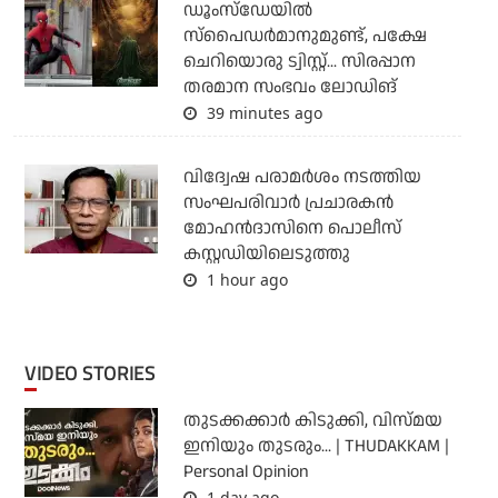
ഡൂംസ്‌ഡേയില്‍
സ്‌പൈഡര്‍മാനുമുണ്ട്, പക്ഷേ
ചെറിയൊരു ട്വിസ്റ്റ്... സിരപ്പാന
തരമാന സംഭവം ലോഡിങ്
39 minutes ago
വിദ്വേഷ പരാമര്‍ശം നടത്തിയ
സംഘപരിവാര്‍ പ്രചാരകന്‍
മോഹന്‍ദാസിനെ പൊലീസ്
കസ്റ്റഡിയിലെടുത്തു
1 hour ago
VIDEO STORIES
തുടക്കക്കാര്‍ കിടുക്കി, വിസ്മയ
ഇനിയും തുടരും... | THUDAKKAM |
Personal Opinion
1 day ago