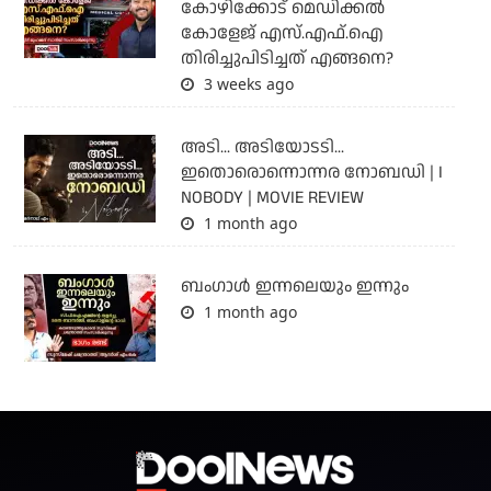
കോഴിക്കോട് മെഡിക്കൽ
കോളേജ് എസ്.എഫ്.ഐ
തിരിച്ചുപിടിച്ചത് എങ്ങനെ?
3 weeks ago
അടി... അടിയോടടി...
ഇതൊരൊന്നൊന്നര നോബഡി | I
NOBODY | MOVIE REVIEW
1 month ago
ബംഗാള്‍ ഇന്നലെയും ഇന്നും
1 month ago