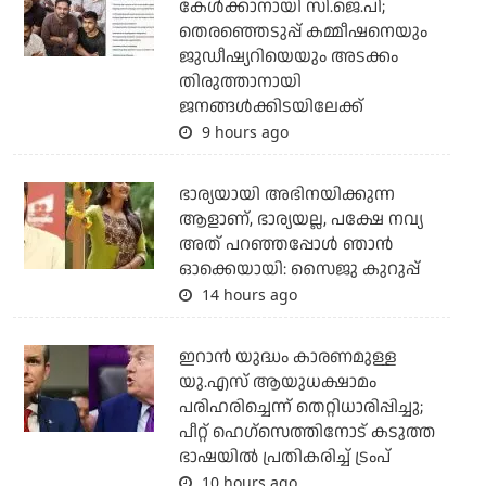
കേള്‍ക്കാനായി സി.ജെ.പി;
തെരഞ്ഞെടുപ്പ് കമ്മീഷനെയും
ജുഡീഷ്യറിയെയും അടക്കം
തിരുത്താനായി
ജനങ്ങള്‍ക്കിടയിലേക്ക്
9 hours ago
ഭാര്യയായി അഭിനയിക്കുന്ന
ആളാണ്, ഭാര്യയല്ല, പക്ഷേ നവ്യ
അത് പറഞ്ഞപ്പോള്‍ ഞാന്‍
ഓക്കെയായി: സൈജു കുറുപ്പ്
14 hours ago
ഇറാന്‍ യുദ്ധം കാരണമുള്ള
യു.എസ് ആയുധക്ഷാമം
പരിഹരിച്ചെന്ന് തെറ്റിധാരിപ്പിച്ചു;
പീറ്റ് ഹെഗ്‌സെത്തിനോട് കടുത്ത
ഭാഷയില്‍ പ്രതികരിച്ച് ട്രംപ്
10 hours ago