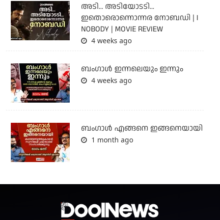
അടി... അടിയോടടി...
ഇതൊരൊന്നൊന്നര നോബഡി | I
NOBODY | MOVIE REVIEW
4 weeks ago
ബംഗാള്‍ ഇന്നലെയും ഇന്നും
4 weeks ago
ബം​ഗാൾ എങ്ങനെ ഇങ്ങനെയായി
1 month ago