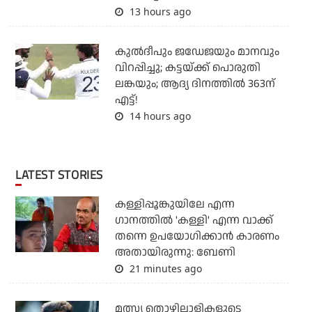
13 hours ago
കുല്‍ദീപും ജഡേജയും മാനവും
വിറപ്പിച്ചു; കട്ടയ്ക്ക് പൊരുതി
ലങ്കയും; ആദ്യ ദിനത്തില്‍ 363ന്
എട്ട്!
14 hours ago
LATEST STORIES
കള്ളിപ്പൂങ്കുയിലേ എന്ന
ഗാനത്തിൽ 'കള്ളി' എന്ന വാക്ക്
തന്നെ ഉപയോഗിക്കാൻ കാരണം
അതായിരുന്നു: ബേണി
21 minutes ago
മത്സ്യ തൊഴിലാളികളുടെ