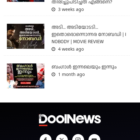
തിരിച്ചുപിടിച്ചത് എങ്ങനെ?
3 weeks ago
അടി... അടിയോടടി...
ഇതൊരൊന്നൊന്നര നോബഡി | I
NOBODY | MOVIE REVIEW
4 weeks ago
ബംഗാള്‍ ഇന്നലെയും ഇന്നും
1 month ago