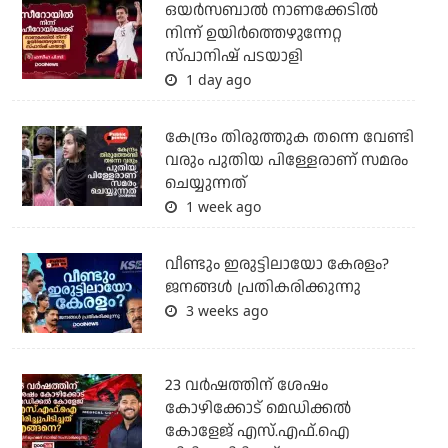
ഒയര്‍സബാൽ നാണക്കേടിൽ
നിന്ന് ഉയിർത്തെഴുന്നേറ്റ
സ്പാനിഷ് പടയാളി
1 day ago
കേന്ദ്രം തിരുത്തുക തന്നെ വേണ്ടി
വരും പുതിയ പിള്ളേരാണ് സമരം
ചെയ്യുന്നത്
1 week ago
വീണ്ടും ഇരുട്ടിലായോ കേരളം?
ജനങ്ങൾ പ്രതികരിക്കുന്നു
3 weeks ago
23 വർഷത്തിന് ശേഷം
കോഴിക്കോട് മെഡിക്കൽ
കോളേജ് എസ്.എഫ്.ഐ