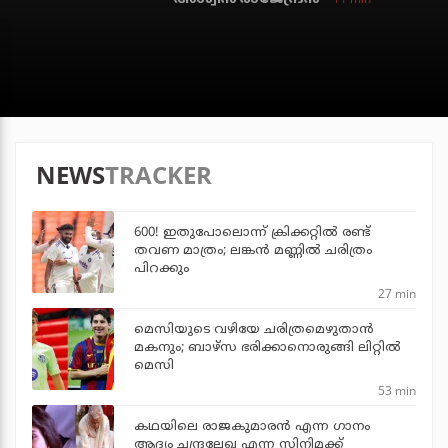
NEWS
TRACKER
600! ഇതുപോലൊന്ന് ക്രിക്കറ്റില്‍ രണ്ട്
തവണ മാത്രം; ലങ്കന്‍ മണ്ണില്‍ ചരിത്രം
പിറക്കും
27 min
മെസിയുടെ വഴിയേ ചരിത്രമെഴുതാന്‍
മകനും; ബാഴ്‌സ ഭരിക്കാനൊരുങ്ങി ലിറ്റില്‍
മെസി
53 min
കഥയിലെ രാജകുമാരൻ എന്ന ഗാനം
ആദ്യം ചന്ദ്രലേഖ എന്ന സിനിമക്ക്