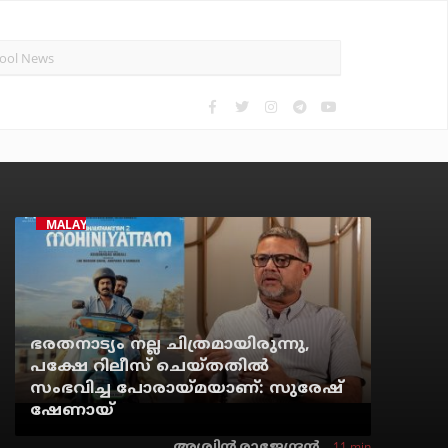
MALAYALAM CINEMA
ഭരതനാട്യം നല്ല ചിത്രമായിരുന്നു,
പക്ഷേ റിലീസ് ചെയ്തതില്‍
സംഭവിച്ച പോരായ്മയാണ്: സുരേഷ്
ഷേണായ്
11 min
അശ്വിന്‍ രാജേന്ദ്രന്‍