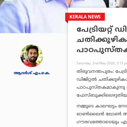
KERALA NEWS
പേട്രിയറ്റ് ഡി
ചതിക്കുഴിക
പാഠപുസ്തകം;
Saturday, 2nd May 2026, 3:15 
തിരുവനന്തപുരം: പേട്രിയറ
ആദർശ് എം.കെ.
ഡിജിറ്റല്‍ ചതിക്കുഴികള
പാഠപുസ്തകമാകുന്നു എന്
ഫേസ്ബുക്കിലെഴുതിയ
നമ്മുടെ കാലഘട്ടം നേര
ഓണ്‍ലൈന്‍ ലോണ്‍ ആപ
ഗൗരവത്തോടെയും എന്