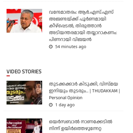
വന്ദേമാതരം: ആര്‍.എസ്.എസ്
അജണ്ടയ്ക്ക് പൂര്‍ണമായി
കീഴ്‌പ്പെടല്‍, തിരുത്താന്‍
അടിയന്തരമായി തയ്യാറാകണം:
പിണറായി വിജയന്‍
54 minutes ago
VIDEO STORIES
തുടക്കക്കാര്‍ കിടുക്കി, വിസ്മയ
ഇനിയും തുടരും... | THUDAKKAM |
Personal Opinion
1 day ago
ഒയര്‍സബാൽ നാണക്കേടിൽ
നിന്ന് ഉയിർത്തെഴുന്നേറ്റ