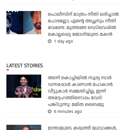
പൊലീസിന് മാത്രം നീതി ലഭിച്ചാല്‍
പോരല്ലോ; എന്റെ അച്ഛനും നീതി
വേണ്ടേ: മുത്തങ്ങ വെടിവെപ്പില്‍
കൊല്ലപ്പെട്ട ജോഗിയുടെ മകന്‍
1 day ago
LATEST STORIES
അന്ന് കൊച്ചിയില്‍ സൂര്യ സാര്‍
വന്നപ്പോള്‍ കാണാന്‍ പോകാന്‍
വീട്ടുകാര്‍ സമ്മതിച്ചില്ല, ഇന്ന്
അദ്ദേഹത്തിനൊപ്പം വേദി
പങ്കിടുന്നു: മമിത ബൈജു
6 minutes ago
ഇന്ത്യയുടെ കരുത്ത് യുവാക്കള്‍,