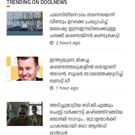
TRENDING ON DOOLNEWS
ഫലസ്തീനൊപ്പം തന്നെയെന്ന്
വീണ്ടും ഉറക്കെ പ്രഖ്യാപിച്ച്
മലേഷ്യ: ഇസ്രഈലിലേക്കുള്ള
ചരക്ക് കണ്ടെയ്‌നര്‍ കണ്ടുകെട്ടി
2 hours ago
ഇന്ത്യയുടെ മികച്ച
കണ്ടെത്തലുകളില്‍ ഒരാളാണ്
അവന്‍; സൂപ്പര്‍ താരത്തെക്കുറിച്ച്
ബ്രെറ്റ് ലീ
1 hour ago
അടിച്ചുമാറ്റിയ ബി.ജി.എമ്മും
ചെസ്റ്റ് വര്‍ക്കൗട്ട് കഴിഞ്ഞിറങ്ങിയ
ജോര്‍ജ് സാറും... ട്രോളന്മാര്‍ക്ക്
ചാകരയായി ലോ ആന്‍ഡ്
ഓര്‍ഡര്‍