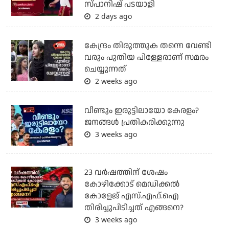
സ്പാനിഷ് പടയാളി
2 days ago
കേന്ദ്രം തിരുത്തുക തന്നെ വേണ്ടി
വരും പുതിയ പിള്ളേരാണ് സമരം
ചെയ്യുന്നത്
2 weeks ago
വീണ്ടും ഇരുട്ടിലായോ കേരളം?
ജനങ്ങൾ പ്രതികരിക്കുന്നു
3 weeks ago
23 വർഷത്തിന് ശേഷം
കോഴിക്കോട് മെഡിക്കൽ
കോളേജ് എസ്.എഫ്.ഐ
തിരിച്ചുപിടിച്ചത് എങ്ങനെ?
3 weeks ago