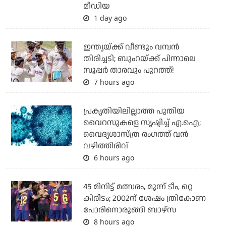
മീഡിയ
1 day ago
ഇന്ത്യയ്ക്ക് വീണ്ടും വമ്പന്‍
തിരിച്ചടി; ബുംറയ്ക്ക് പിന്നാലെ
സൂപ്പര്‍ താരവും പുറത്ത്!
7 hours ago
പ്രകൃതിയിലില്ലാത്ത പുതിയ
വൈറസുകളെ സൃഷ്ടിച്ച് എ.ഐ;
വൈദ്യശാസ്ത്ര രംഗത്ത് വന്‍
വഴിത്തിരിവ്
6 hours ago
45 മിനിട്ട് മത്സരം, മൂന്ന് ടീം, ഒറ്റ
കിരീടം; 2002ന് ശേഷം ത്രികോണ
പോരിനൊരുങ്ങി ബാഴ്‌സ
8 hours ago