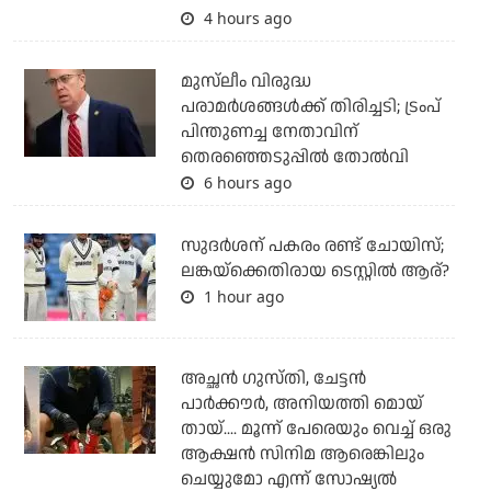
4 hours ago
മുസ്‌ലീം വിരുദ്ധ
പരാമര്‍ശങ്ങള്‍ക്ക് തിരിച്ചടി; ട്രംപ്
പിന്തുണച്ച നേതാവിന്
തെരഞ്ഞെടുപ്പില്‍ തോല്‍വി
6 hours ago
സുദര്‍ശന് പകരം രണ്ട് ചോയിസ്;
ലങ്കയ്‌ക്കെതിരായ ടെസ്റ്റില്‍ ആര്?
1 hour ago
അച്ഛന്‍ ഗുസ്തി, ചേട്ടന്‍
പാര്‍ക്കൗര്‍, അനിയത്തി മൊയ്
തായ്.... മൂന്ന് പേരെയും വെച്ച് ഒരു
ആക്ഷന്‍ സിനിമ ആരെങ്കിലും
ചെയ്യുമോ എന്ന് സോഷ്യല്‍