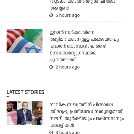
'തുടക്ക'ക്കാരന്‍ ആശിഷ് ജോ
ആന്റണി
6 hours ago
ഇറാന്‍ സര്‍ക്കാരിനെ
അട്ടിമറിക്കാനുള്ള പരാജയപ്പെട്ട
പദ്ധതി: മൊസാദിലെ രണ്ട്
ഉന്നതോദ്യോഗസ്ഥരെ
പുറത്താക്കി
2 hours ago
LATEST STORIES
നാവിക സഖ്യത്തിന് പിന്നാലെ
ത്രിരാഷ്ട്ര പ്രതിരോധ സഖ്യവുമായി
സൗദി; തുര്‍ക്കിയും പാകിസ്ഥാനും
പങ്കാളികള്‍
3 hours ago