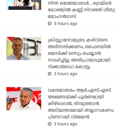
നിന്ന ഒരേയൊരാള്‍... ട്രെയ്‌ലര്‍
ലോഞ്ചില്‍ കണ്ണ് നിറഞ്ഞ് ഗീതു
മോഹന്‍ദാസ്
3 hours ago
ക്രിസ്റ്റ്യാനോയുടെ കഴിവിനെ
അഭിനന്ദിക്കണം, ഫൈനലില്‍
മെസിക്ക് ഒന്നും ചെയ്യാന്‍
സാധിച്ചില്ല; അഭിപ്രായവുമായി
റിക്കാര്‍ഡോ കോസ്റ്റ
3 hours ago
വന്ദേമാതരം: ആര്‍.എസ്.എസ്
അജണ്ടയ്ക്ക് പൂര്‍ണമായി
കീഴ്‌പ്പെടല്‍, തിരുത്താന്‍
അടിയന്തരമായി തയ്യാറാകണം:
പിണറായി വിജയന്‍
3 hours ago