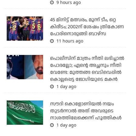
9 hours ago
45 മിനിട്ട് മത്സരം, മൂന്ന് ടീം, ഒറ്റ
കിരീടം; 2002ന് ശേഷം ത്രികോണ
പോരിനൊരുങ്ങി ബാഴ്‌സ
11 hours ago
പൊലീസിന് മാത്രം നീതി ലഭിച്ചാല്‍
പോരല്ലോ; എന്റെ അച്ഛനും നീതി
വേണ്ടേ: മുത്തങ്ങ വെടിവെപ്പില്‍
കൊല്ലപ്പെട്ട ജോഗിയുടെ മകന്‍
1 day ago
സൗദി കൊളോണിയല്‍ നയം
തുടര്‍ന്നാല്‍ അത് അവരുടെ
നാശത്തിലേക്കെന്ന് ഹൂത്തികള്‍
1 day ago