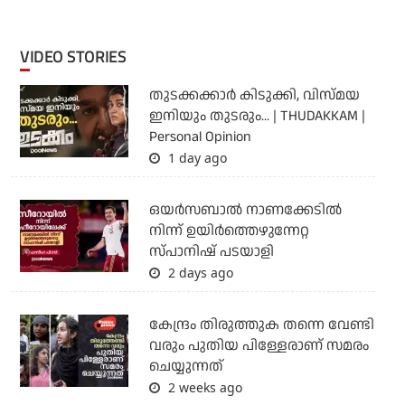
VIDEO STORIES
തുടക്കക്കാര്‍ കിടുക്കി, വിസ്മയ
ഇനിയും തുടരും... | THUDAKKAM |
Personal Opinion
1 day ago
ഒയര്‍സബാൽ നാണക്കേടിൽ
നിന്ന് ഉയിർത്തെഴുന്നേറ്റ
സ്പാനിഷ് പടയാളി
2 days ago
കേന്ദ്രം തിരുത്തുക തന്നെ വേണ്ടി
വരും പുതിയ പിള്ളേരാണ് സമരം
ചെയ്യുന്നത്
2 weeks ago