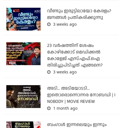
വീണ്ടും ഇരുട്ടിലായോ കേരളം?
ജനങ്ങൾ പ്രതികരിക്കുന്നു
3 weeks ago
23 വർഷത്തിന് ശേഷം
കോഴിക്കോട് മെഡിക്കൽ
കോളേജ് എസ്.എഫ്.ഐ
തിരിച്ചുപിടിച്ചത് എങ്ങനെ?
3 weeks ago
അടി... അടിയോടടി...
ഇതൊരൊന്നൊന്നര നോബഡി | I
NOBODY | MOVIE REVIEW
1 month ago
ബംഗാള്‍ ഇന്നലെയും ഇന്നും