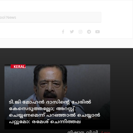
KERALA
ടി.ജി മോഹന്‍ ദാസിന്റെ പേരില്‍
കേസെടുത്തല്ലോ; അറസ്റ്റ്
ചെയ്യണമെന്ന് പറഞ്ഞാല്‍ ചെയ്യാന്‍
പറ്റുമോ: രമേശ് ചെന്നിത്തല
4 min
നിഷാന. വി.വി