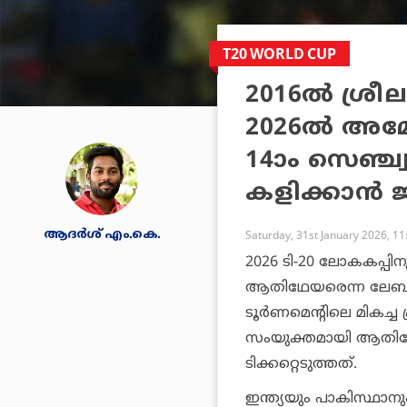
T20 WORLD CUP
2016ല്‍ ശ്രീല
2026ല്‍ അമേ
14ാം സെഞ്ച്
കളിക്കാന്‍
ആദർശ് എം.കെ.
Saturday, 31st January 2026, 1
2026 ടി-20 ലോകകപ്പിനു
ആതിഥേയരെന്ന ലേബലി
ടൂര്‍ണമെന്റിലെ മികച്ച
സംയുക്തമായി ആതിഥേയ
ടിക്കറ്റെടുത്തത്.
ഇന്ത്യയും പാകിസ്ഥാനും ഉ