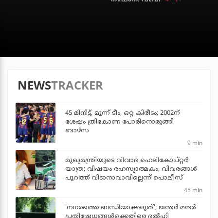
NEWS
TRACKER
45 മിനിട്ട്, മൂന്ന് ടീം, ഒറ്റ കിരീടം; 2002ന്
ശേഷം ത്രികോണ പോരിനൊരുങ്ങി
ബാഴ്‌സ
9 min
മുഖ്യമന്ത്രിയുടെ വിവാദ ഹെലികോപ്റ്റര്‍
യാത്ര; വിഷയം രഹസ്യാത്മകം, വിവരങ്ങള്‍
പുറത്ത് വിടാനാവാവില്ലെന്ന് പൊലീസ്
45 min
'നഗരത്തെ ബന്ധിയാക്കരുത്'; ജന്തര്‍ മന്ദര്‍
പ്രതിഷേധങ്ങള്‍ക്കെതിരെ ദല്‍ഹി