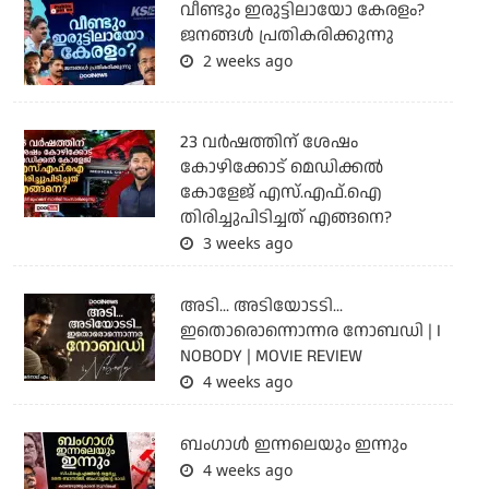
വീണ്ടും ഇരുട്ടിലായോ കേരളം?
ജനങ്ങൾ പ്രതികരിക്കുന്നു
2 weeks ago
23 വർഷത്തിന് ശേഷം
കോഴിക്കോട് മെഡിക്കൽ
കോളേജ് എസ്.എഫ്.ഐ
തിരിച്ചുപിടിച്ചത് എങ്ങനെ?
3 weeks ago
അടി... അടിയോടടി...
ഇതൊരൊന്നൊന്നര നോബഡി | I
NOBODY | MOVIE REVIEW
4 weeks ago
ബംഗാള്‍ ഇന്നലെയും ഇന്നും
4 weeks ago