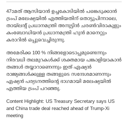
47ാമത് ആസിയാൻ ഉച്ചകോടിയിൽ പങ്കെടുക്കാൻ
ട്രംപ് മലേഷ്യയിൽ എത്തിയതിന് തൊട്ടുപിന്നാലെ,
തായ്‌ലന്റ് പ്രധാനമന്ത്രി അനുട്ടിൻ ചരൺവിരാകുളും
കംബോഡിയൻ പ്രധാനമന്ത്രി ഹുൻ മാനെറ്റും
കരാറിൽ ഒപ്പുവെച്ചിരുന്നു.
അമേരിക്ക 100 % നിങ്ങളോടൊപ്പമുണ്ടെന്നും
നിരവധി തലമുറകൾക്ക് ശക്തമായ പങ്കാളിയാകാൻ
തങ്ങൾ തയ്യാറാണെന്നും ഇത് ഏഷ്യൻ
രാജ്യങ്ങൾക്കുള്ള തങ്ങളുടെ സന്ദേശമാണന്നും
ഏഷ്യൻ പര്യടനത്തിന്റെ ഭാഗമായി മലേഷ്യയിൽ
എത്തിയ ട്രംപ് പറഞ്ഞു.
Content Highlight: US Treasury Secretary says US
and China trade deal reached ahead of Trump-Xi
meeting