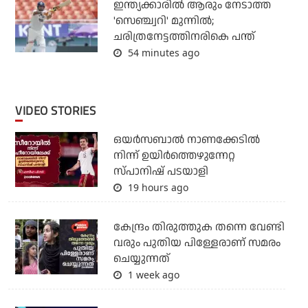
ഇന്ത്യക്കാരില്‍ ആരും നേടാത്ത
'സെഞ്ച്വറി' മുന്നില്‍;
ചരിത്രനേട്ടത്തിനരികെ പന്ത്
54 minutes ago
VIDEO STORIES
ഒയര്‍സബാൽ നാണക്കേടിൽ
നിന്ന് ഉയിർത്തെഴുന്നേറ്റ
സ്പാനിഷ് പടയാളി
19 hours ago
കേന്ദ്രം തിരുത്തുക തന്നെ വേണ്ടി
വരും പുതിയ പിള്ളേരാണ് സമരം
ചെയ്യുന്നത്
1 week ago