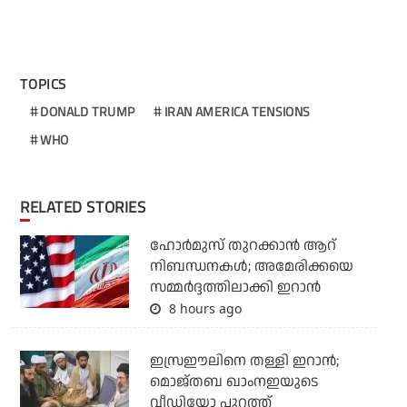
TOPICS
DONALD TRUMP
IRAN AMERICA TENSIONS
WHO
RELATED STORIES
ഹോര്‍മുസ് തുറക്കാന്‍ ആറ്
നിബന്ധനകള്‍; അമേരിക്കയെ
സമ്മര്‍ദ്ദത്തിലാക്കി ഇറാന്‍
8 hours ago
ഇസ്രഈലിനെ തള്ളി ഇറാന്‍;
മൊജ്തബ ഖാംനഇയുടെ
വീഡിയോ പുറത്ത്