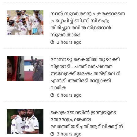
സായ് സുദര്‍ശന്റെ പകരക്കാരനെ
പ്രഖ്യാപിച്ച് ബി.സി.സി.ഐ;
തിരിച്ചുവരവില്‍ തിളങ്ങാന്‍
സൂപ്പര്‍ താരം!
2 hours ago
റോസാപ്പൂ കൈയില്‍ തുപ്പാക്കി
വിളയാടി... പത്ത് വര്‍ഷത്തെ
ഇടവേളക്ക് ശേഷം തമിഴിലെ റീ
എന്‍ട്രി അതിരടി മാസ്സാക്കി
വാമിക
6 hours ago
കൊളംബോയില്‍ ഇന്ത്യയുടെ
തേരോട്ടം; ലങ്കയെ
മലര്‍ത്തിയടിച്ചത് ആറ് വിക്കറ്റിന്
3 hours ago