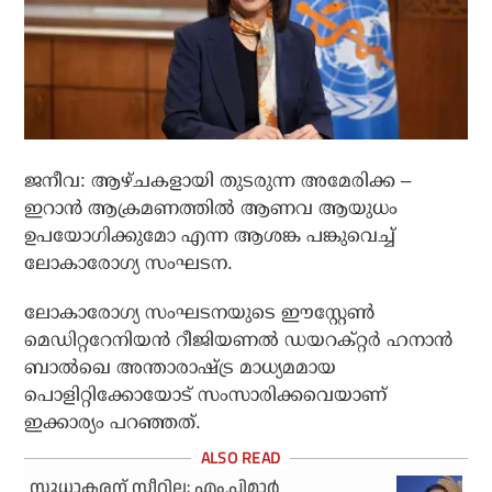
ജനീവ: ആഴ്ചകളായി തുടരുന്ന അമേരിക്ക –
ഇറാൻ ആക്രമണത്തിൽ ആണവ ആയുധം
ഉപയോഗിക്കുമോ എന്ന ആശങ്ക പങ്കുവെച്ച്
ലോകാരോഗ്യ സംഘടന.
ലോകാരോഗ്യ സംഘടനയുടെ ഈസ്റ്റേൺ
മെഡിറ്ററേനിയൻ റീജിയണൽ ഡയറക്റ്റർ ഹനാൻ
ബാൽഖെ അന്താരാഷ്ട്ര മാധ്യമമായ
പൊളിറ്റിക്കോയോട് സംസാരിക്കവെയാണ്
ഇക്കാര്യം പറഞ്ഞത്.
സുധാകരന് സീറ്റില്ല; എം.പിമാര്‍