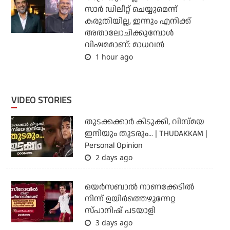
സാര്‍ ഡിലീറ്റ് ചെയ്യുമെന്ന്
കരുതിയില്ല, ഇന്നും എനിക്ക്
അതാലോചിക്കുമ്പോള്‍
വിഷമമാണ്: മാധവന്‍
1 hour ago
VIDEO STORIES
തുടക്കക്കാര്‍ കിടുക്കി, വിസ്മയ
ഇനിയും തുടരും... | THUDAKKAM |
Personal Opinion
2 days ago
ഒയര്‍സബാൽ നാണക്കേടിൽ
നിന്ന് ഉയിർത്തെഴുന്നേറ്റ
സ്പാനിഷ് പടയാളി
3 days ago