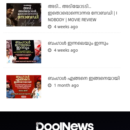
അടി... അടിയോടടി...
ഇതൊരൊന്നൊന്നര നോബഡി | I
NOBODY | MOVIE REVIEW
4 weeks ago
ബംഗാള്‍ ഇന്നലെയും ഇന്നും
4 weeks ago
ബം​ഗാൾ എങ്ങനെ ഇങ്ങനെയായി
1 month ago