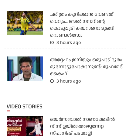
ചരിത്രം കുറിക്കാന്‍ വേണ്ടത്
വെറും... അല്‍ നസറിന്റെ
കൊടുമുടി കയറാനൊരുങ്ങി
റൊണാള്‍ഡോ
3 hours ago
അദ്ദേഹം ഇനിയും ഒരുപാട് ദൂരം
മുന്നോട്ടുപോകാനുണ്ട്: മുഹമ്മദ്
കൈഫ്
3 hours ago
VIDEO STORIES
ഒയര്‍സബാൽ നാണക്കേടിൽ
നിന്ന് ഉയിർത്തെഴുന്നേറ്റ
സ്പാനിഷ് പടയാളി