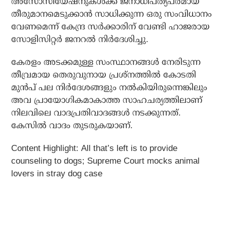
അസോസിയേഷനുകൾക്ക് ജനാധിപത്യപരമായ
തീരുമാനമെടുക്കാൻ സാധിക്കുന്ന ഒരു സംവിധാനം
വേണമെന്ന് കേന്ദ്ര സർക്കാരിന് വേണ്ടി ഹാജരായ
സോളിസിറ്റർ ജനറൽ നിർദേശിച്ചു.
കേരളം അടക്കമുള്ള സംസ്ഥാനങ്ങൾ നേരിടുന്ന
തീവ്രമായ തെരുവുനായ പ്രശ്നത്തിൽ കോടതി
മുൻപ് പല നിർദേശങ്ങളും നൽകിയിരുന്നെങ്കിലും
അവ പ്രായോഗികമാകാത്ത സാഹചര്യത്തിലാണ്
നിലവിലെ വാദപ്രതിവാദങ്ങൾ നടക്കുന്നത്.
കേസിൽ വാദം തുടരുകയാണ്.
Content Highlight: All that’s left is to provide
counseling to dogs; Supreme Court mocks animal
lovers in stray dog ​​case