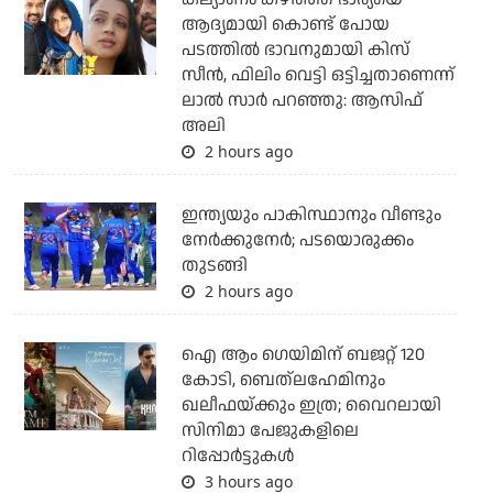
ആദ്യമായി കൊണ്ട് പോയ
പടത്തില്‍ ഭാവനുമായി കിസ്
സീന്‍, ഫിലിം വെട്ടി ഒട്ടിച്ചതാണെന്ന്
ലാല്‍ സാര്‍ പറഞ്ഞു: ആസിഫ്
അലി
2 hours ago
ഇന്ത്യയും പാകിസ്ഥാനും വീണ്ടും
നേര്‍ക്കുനേര്‍; പടയൊരുക്കം
തുടങ്ങി
2 hours ago
ഐ ആം ഗെയിമിന് ബജറ്റ് 120
കോടി, ബെത്‌ലഹേമിനും
ഖലീഫയ്ക്കും ഇത്ര; വൈറലായി
സിനിമാ പേജുകളിലെ
റിപ്പോര്‍ട്ടുകള്‍
3 hours ago