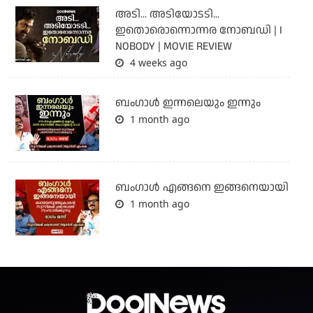
അടി... അടിയോടടി...
ഇതൊരൊന്നൊന്നര നോബഡി | I
NOBODY | MOVIE REVIEW
4 weeks ago
ബംഗാള്‍ ഇന്നലെയും ഇന്നും
1 month ago
ബം​ഗാൾ എങ്ങനെ ഇങ്ങനെയായി
1 month ago