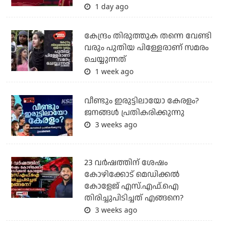
1 day ago
കേന്ദ്രം തിരുത്തുക തന്നെ വേണ്ടി
വരും പുതിയ പിള്ളേരാണ് സമരം
ചെയ്യുന്നത്
1 week ago
വീണ്ടും ഇരുട്ടിലായോ കേരളം?
ജനങ്ങൾ പ്രതികരിക്കുന്നു
3 weeks ago
23 വർഷത്തിന് ശേഷം
കോഴിക്കോട് മെഡിക്കൽ
കോളേജ് എസ്.എഫ്.ഐ
തിരിച്ചുപിടിച്ചത് എങ്ങനെ?
3 weeks ago