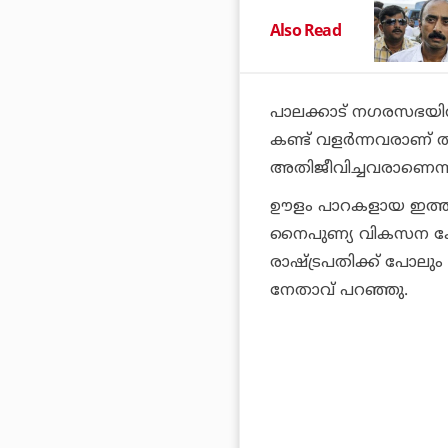
Also Read
പാലക്കാട് നഗരസഭയില്
കണ്ട് വളര്‍ന്നവരാണ്
അതിജീവിച്ചവരാണെന്ന
ഊളം പാറകളായ ഇത്തരം 
നൈപുണ്യ വികസന കേന്ദ
രാഷ്ട്രപതിക്ക് പോലും ന
നേതാവ് പറഞ്ഞു.