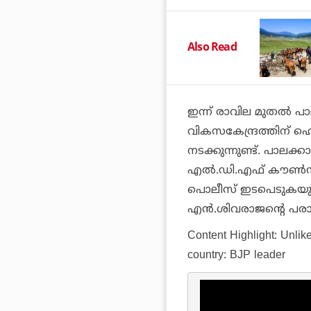
Also Read
ഇന്ന് രാവില മുതല്‍ 
വികസകേന്ദ്രത്തിന് ഹെ
നടക്കുന്നുണ്ട്. പാലക
എല്‍.ഡി.എഫ് കൗണ്‍സിലര
പൊലീസ് ഇടപെടുകയും ച
എന്‍.ശിവരാജന്റെ പരാ
Content Highlight:
Unlik
country: BJP leader