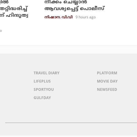
ല്‍
നീക്കം ചെയ്യാന്‍
റിദ്ധരിച്ച്
ആവശ്യപ്പെട്ട് പൊലീസ്
് ഹിന്ദുത്വ
9 hours ago
നിഷാന. വി.വി
o
TRAVEL DIARY
PLATFORM
LIFEPLUS
MOVIE DAY
SPORTYOU
NEWSFEED
GULFDAY