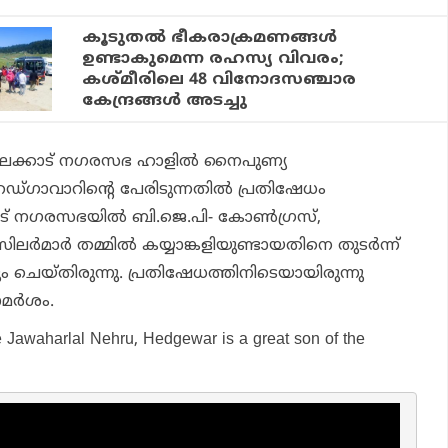
കൂടുതൽ ഭീകരാക്രമണങ്ങൾ
ഉണ്ടാകുമെന്ന രഹസ്യ വിവരം;
കശ്മീരിലെ 48 വിനോദസഞ്ചാര
കേന്ദ്രങ്ങൾ അടച്ചു
പാലക്കാട് നഗരസഭ ഹാളില്‍ നൈപുണ്യ
ഡ്ഗാവാറിന്റെ പേരിടുന്നതില്‍ പ്രതിഷേധം
്കാട് നഗരസഭയില്‍ ബി.ജെ.പി- കോണ്‍ഗ്രസ്,
്‍മാര്‍ തമ്മില്‍ കയ്യാങ്കളിയുണ്ടായതിനെ തുടര്‍ന്ന്
െയ്തിരുന്നു. പ്രതിഷേധത്തിനിടെയായിരുന്നു
മര്‍ശം.
e Jawaharlal Nehru, Hedgewar is a great son of the