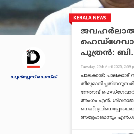
KERALA NEWS
ജവഹര്‍ലാല്
ഹെഡ്‌ഗേവാര
പുത്രന്‍: ബ
Tuesday, 29th April 2025, 2:59 
പാലക്കാട്: പാലക്കാട്
ഡൂള്‍ന്യൂസ് ഡെസ്‌ക്
തീരുമാനിച്ചതിനനുസരി
നേതാവ് ഹെഡ്‌ഗേവാറിന
അംഗം എന്‍. ശിവരാജന്
നെഹ്‌റുവിനെപ്പോലെയല്
അദ്ദേഹമെന്നും എന്‍.