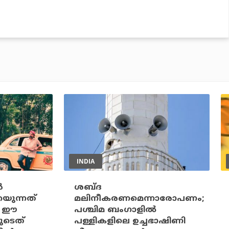
INDIA
‍
ശബ്ദ
റയുന്നത്
മലിനീകരണമെന്നാരോപണം;
: ഈ
പശ്ചിമ ബംഗാളില്‍
ളുടെത്
പള്ളികളിലെ ഉച്ചഭാഷിണി