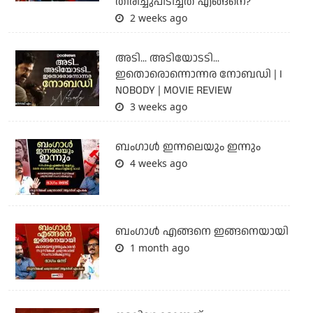
തിരിച്ചുപിടിച്ചത് എങ്ങനെ?
2 weeks ago
അടി... അടിയോടടി...
ഇതൊരൊന്നൊന്നര നോബഡി | I
NOBODY | MOVIE REVIEW
3 weeks ago
ബംഗാള്‍ ഇന്നലെയും ഇന്നും
4 weeks ago
ബം​ഗാൾ എങ്ങനെ ഇങ്ങനെയായി
1 month ago