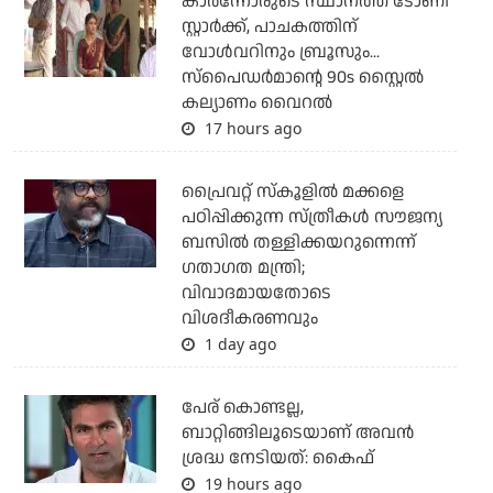
കാര്‍ന്നോരുടെ സ്ഥാനത്ത് ടോണി
സ്റ്റാര്‍ക്ക്, പാചകത്തിന്
വോള്‍വറിനും ബ്രൂസും...
സ്‌പൈഡര്‍മാന്റെ 90s സ്റ്റൈല്‍
കല്യാണം വൈറല്‍
17 hours ago
പ്രൈവറ്റ് സ്‌കൂളില്‍ മക്കളെ
പഠിപ്പിക്കുന്ന സ്ത്രീകള്‍ സൗജന്യ
ബസില്‍ തള്ളിക്കയറുന്നെന്ന്
ഗതാഗത മന്ത്രി;
വിവാദമായതോടെ
വിശദീകരണവും
1 day ago
പേര് കൊണ്ടല്ല,
ബാറ്റിങ്ങിലൂടെയാണ് അവൻ
ശ്രദ്ധ നേടിയത്: കൈഫ്
19 hours ago