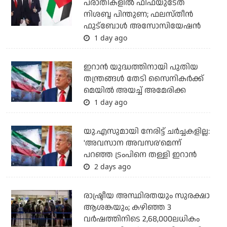
പരാതികളില്‍ ഫിഫയുടേത്
നിശബ്ദ പിന്തുണ; ഫലസ്തീന്‍
ഫുട്‌ബോള്‍ അസോസിയേഷന്‍
1 day ago
ഇറാന്‍ യുദ്ധത്തിനായി പുതിയ
തന്ത്രങ്ങള്‍ തേടി സൈനികര്‍ക്ക്
മെയില്‍ അയച്ച് അമേരിക്ക
1 day ago
യു.എസുമായി നേരിട്ട് ചര്‍ച്ചകളില്ല:
'അവസാന അവസര'മെന്ന്
പറഞ്ഞ ട്രംപിനെ തള്ളി ഇറാന്‍
2 days ago
രാഷ്ട്രീയ അസ്ഥിരതയും സുരക്ഷാ
ആശങ്കയും; കഴിഞ്ഞ 3
വര്‍ഷത്തിനിടെ 2,68,000ലധികം