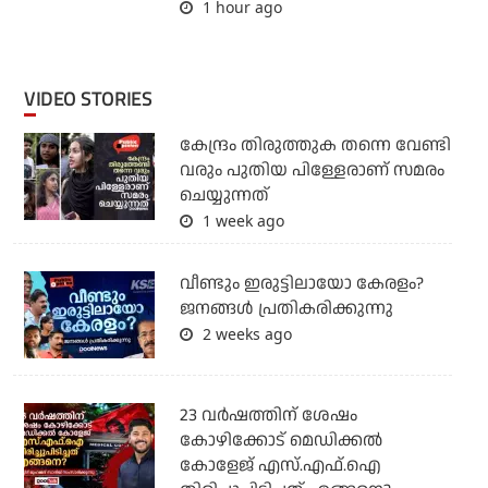
1 hour ago
VIDEO STORIES
കേന്ദ്രം തിരുത്തുക തന്നെ വേണ്ടി
വരും പുതിയ പിള്ളേരാണ് സമരം
ചെയ്യുന്നത്
1 week ago
വീണ്ടും ഇരുട്ടിലായോ കേരളം?
ജനങ്ങൾ പ്രതികരിക്കുന്നു
2 weeks ago
23 വർഷത്തിന് ശേഷം
കോഴിക്കോട് മെഡിക്കൽ
കോളേജ് എസ്.എഫ്.ഐ