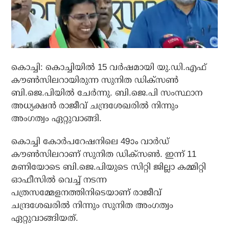
കൊച്ചി: കൊച്ചിയിൽ 15 വർഷമായി യു.ഡി.എഫ്
കൗൺസിലറായിരുന്ന സുനിത ഡിക്സൺ
ബി.ജെ.പിയിൽ ചേർന്നു. ബി.ജെ.പി സംസ്ഥാന
അധ്യക്ഷൻ രാജീവ് ചന്ദ്രശേഖരിൽ നിന്നും
അംഗത്വം ഏറ്റുവാങ്ങി.
കൊച്ചി കോർപറേഷനിലെ 49ാം വാർഡ്
കൗൺസിലറാണ് സുനിത ഡിക്സൺ. ഇന്ന് 11
മണിയോടെ ബി.ജെ.പിയുടെ സിറ്റി ജില്ലാ കമ്മിറ്റി
ഓഫീസിൽ വെച്ച് നടന്ന
പത്രസമ്മേളനത്തിനിടെയാണ് രാജീവ്
ചന്ദ്രശേഖരിൽ നിന്നും സുനിത അംഗത്വം
ഏറ്റുവാങ്ങിയത്.