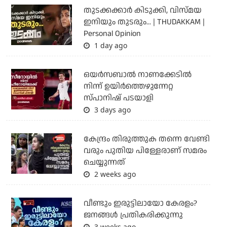
തുടക്കക്കാര്‍ കിടുക്കി, വിസ്മയ
ഇനിയും തുടരും... | THUDAKKAM |
Personal Opinion
1 day ago
ഒയര്‍സബാൽ നാണക്കേടിൽ
നിന്ന് ഉയിർത്തെഴുന്നേറ്റ
സ്പാനിഷ് പടയാളി
3 days ago
കേന്ദ്രം തിരുത്തുക തന്നെ വേണ്ടി
വരും പുതിയ പിള്ളേരാണ് സമരം
ചെയ്യുന്നത്
2 weeks ago
വീണ്ടും ഇരുട്ടിലായോ കേരളം?
ജനങ്ങൾ പ്രതികരിക്കുന്നു
3 weeks ago