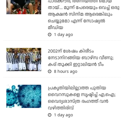
പാര്‍ക്കൗര്‍, അനിയത്തി മൊയ്
തായ്.... മൂന്ന് പേരെയും വെച്ച് ഒരു
ആക്ഷന്‍ സിനിമ ആരെങ്കിലും
ചെയ്യുമോ എന്ന് സോഷ്യല്‍
മീഡിയ
1 day ago
2002ന് ശേഷം കിരീടം
നേടാനിറങ്ങിയ ബാഴ്സ വീണു;
കപ്പ് തൂക്കി ഇറ്റാലിയൻ ടീം
8 hours ago
പ്രകൃതിയിലില്ലാത്ത പുതിയ
വൈറസുകളെ സൃഷ്ടിച്ച് എ.ഐ;
വൈദ്യശാസ്ത്ര രംഗത്ത് വന്‍
വഴിത്തിരിവ്
1 day ago