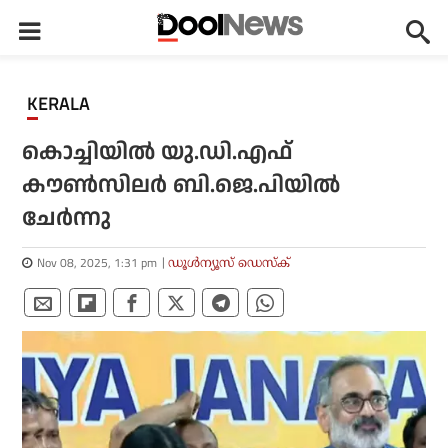
KERALA
കൊച്ചിയിൽ യു.ഡി.എഫ്
കൗൺസിലർ ബി.ജെ.പിയിൽ
ചേർന്നു
Nov 08, 2025, 1:31 pm
ഡൂള്‍ന്യൂസ് ഡെസ്‌ക്