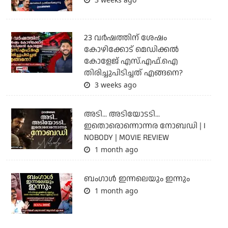
23 വർഷത്തിന് ശേഷം
കോഴിക്കോട് മെഡിക്കൽ
കോളേജ് എസ്.എഫ്.ഐ
തിരിച്ചുപിടിച്ചത് എങ്ങനെ?
3 weeks ago
അടി... അടിയോടടി...
ഇതൊരൊന്നൊന്നര നോബഡി | I
NOBODY | MOVIE REVIEW
1 month ago
ബംഗാള്‍ ഇന്നലെയും ഇന്നും
1 month ago