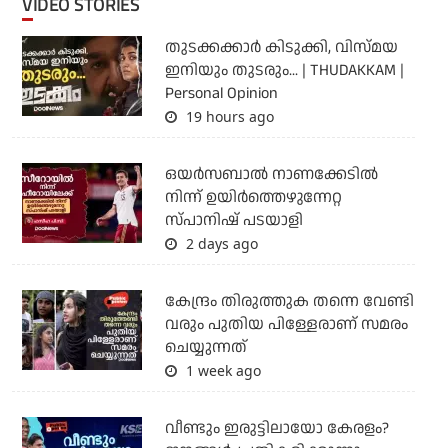
VIDEO STORIES
തുടക്കക്കാര്‍ കിടുക്കി, വിസ്മയ
ഇനിയും തുടരും... | THUDAKKAM |
Personal Opinion
19 hours ago
ഒയര്‍സബാൽ നാണക്കേടിൽ
നിന്ന് ഉയിർത്തെഴുന്നേറ്റ
സ്പാനിഷ് പടയാളി
2 days ago
കേന്ദ്രം തിരുത്തുക തന്നെ വേണ്ടി
വരും പുതിയ പിള്ളേരാണ് സമരം
ചെയ്യുന്നത്
1 week ago
വീണ്ടും ഇരുട്ടിലായോ കേരളം?