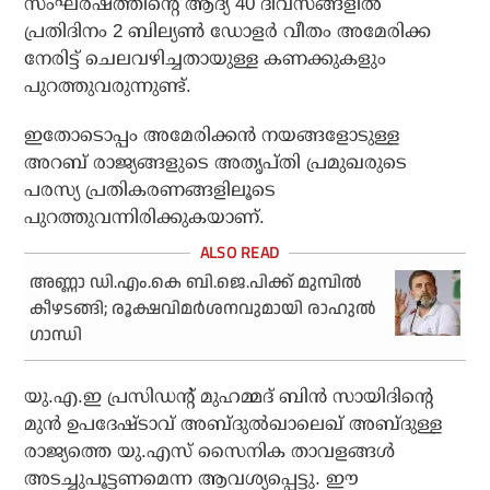
സംഘർഷത്തിന്റെ ആദ്യ 40 ദിവസങ്ങളിൽ
പ്രതിദിനം 2 ബില്യൺ ഡോളർ വീതം അമേരിക്ക
നേരിട്ട് ചെലവഴിച്ചതായുള്ള കണക്കുകളും
പുറത്തുവരുന്നുണ്ട്.
ഇതോടൊപ്പം അമേരിക്കൻ നയങ്ങളോടുള്ള
അറബ് രാജ്യങ്ങളുടെ അതൃപ്തി പ്രമുഖരുടെ
പരസ്യ പ്രതികരണങ്ങളിലൂടെ
പുറത്തുവന്നിരിക്കുകയാണ്.
അണ്ണാ ഡി.എം.കെ ബി.ജെ.പിക്ക് മുമ്പില്‍
കീഴടങ്ങി; രൂക്ഷവിമര്‍ശനവുമായി രാഹുല്‍
ഗാന്ധി
യു.എ.ഇ പ്രസിഡന്റ് മുഹമ്മദ് ബിൻ സായിദിന്റെ
മുൻ ഉപദേഷ്ടാവ് അബ്ദുൽഖാലെഖ് അബ്ദുള്ള
രാജ്യത്തെ യു.എസ് സൈനിക താവളങ്ങൾ
അടച്ചുപൂട്ടണമെന്ന ആവശ്യപ്പെട്ടു. ഈ