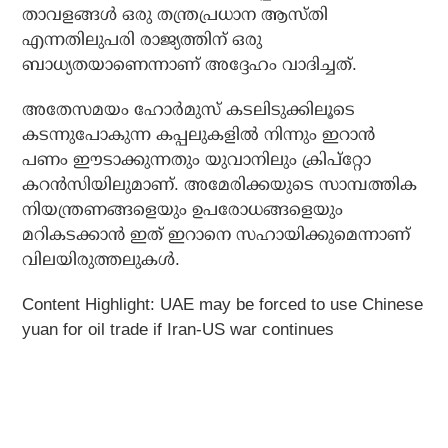
താവളങ്ങൾ ഒരു തന്ത്രപ്രധാന ആസ്തി
എന്നതിലുപരി രാജ്യത്തിന് ഒരു
ബാധ്യതയാണെന്നാണ് അദ്ദേഹം വാദിച്ചത്.
അതേസമയം ഹോർമുസ് കടലിടുക്കിലൂടെ
കടന്നുപോകുന്ന കപ്പലുകളിൽ നിന്നും ഇറാൻ
പണം ഈടാക്കുന്നതും യുവാനിലും ക്രിപ്റ്റോ
കറൻസിയിലുമാണ്. അമേരിക്കയുടെ സാമ്പത്തിക
നിയന്ത്രണങ്ങളെയും ഉപരോധങ്ങളെയും
മറികടക്കാൻ ഇത് ഇറാനെ സഹായിക്കുമെന്നാണ്
വിലയിരുത്തലുകൾ.
Content Highlight: UAE may be forced to use Chinese
yuan for oil trade if Iran-US war continues