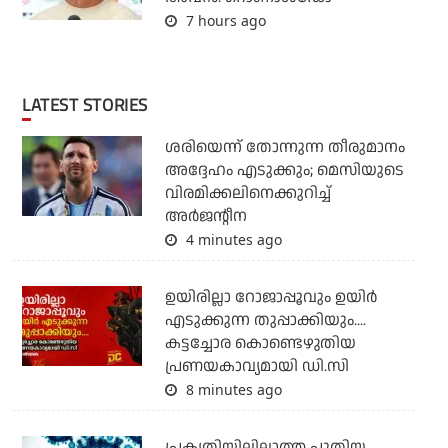
7 hours ago
LATEST STORIES
ശരിയെന്ന് തോന്നുന്ന തീരുമാനം
അദ്ദേഹം എടുക്കും; മെസിയുടെ
വിരമിക്കലിനെക്കുറിച്ച്
അര്‍ജന്റീന
4 minutes ago
ഉയിരില്ലാ റോജാപ്പൂവും ഉയിര്‍
എടുക്കുന്ന തുപ്പാക്കിയും....
കട്ടച്ചോര കൊണ്ടെഴുതിയ
പ്രണയകാവ്യമായി ഡി.സി
8 minutes ago
പ്രകൃതിയിലില്ലാത്ത പുതിയ