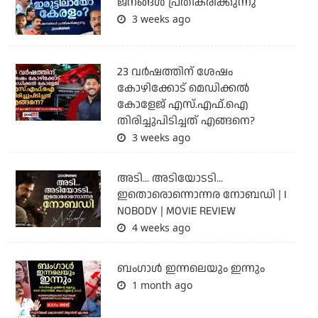
ജനങ്ങൾ പ്രതികരിക്കുന്നു
3 weeks ago
23 വർഷത്തിന് ശേഷം
കോഴിക്കോട് മെഡിക്കൽ
കോളേജ് എസ്.എഫ്.ഐ
തിരിച്ചുപിടിച്ചത് എങ്ങനെ?
3 weeks ago
അടി... അടിയോടടി...
ഇതൊരൊന്നൊന്നര നോബഡി | I
NOBODY | MOVIE REVIEW
4 weeks ago
ബംഗാള്‍ ഇന്നലെയും ഇന്നും
1 month ago