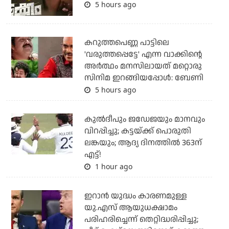
5 hours ago
കറുത്തപെണ്ണ പാട്ടിലെ
'വരുത്തപ്പെട്ടേ' എന്ന വാക്കിന്റെ
അർത്ഥം മനസിലായത് മറ്റൊരു
സിനിമ ഇറങ്ങിയപ്പോൾ: ബേണി
5 hours ago
കുല്‍ദീപും ജഡേജയും മാനവും
വിറപ്പിച്ചു; കട്ടയ്ക്ക് പൊരുതി
ലങ്കയും; ആദ്യ ദിനത്തില്‍ 363ന്
എട്ട്!
1 hour ago
ഇറാന്‍ യുദ്ധം കാരണമുള്ള
യു.എസ് ആയുധക്ഷാമം
പരിഹരിച്ചെന്ന് തെറ്റിദ്ധരിപ്പിച്ചു;