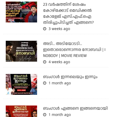
23 വർഷത്തിന് ശേഷം
കോഴിക്കോട് മെഡിക്കൽ
കോളേജ് എസ്.എഫ്.ഐ
തിരിച്ചുപിടിച്ചത് എങ്ങനെ?
3 weeks ago
അടി... അടിയോടടി...
ഇതൊരൊന്നൊന്നര നോബഡി | I
NOBODY | MOVIE REVIEW
4 weeks ago
ബംഗാള്‍ ഇന്നലെയും ഇന്നും
1 month ago
ബം​ഗാൾ എങ്ങനെ ഇങ്ങനെയായി
1 month ago