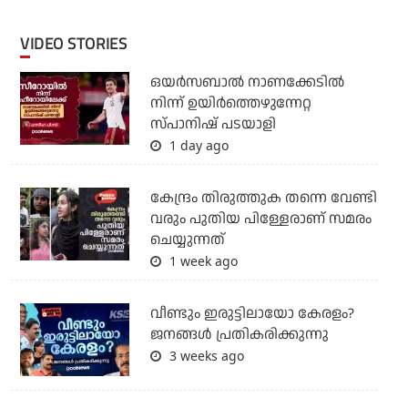
VIDEO STORIES
ഒയര്‍സബാൽ നാണക്കേടിൽ
നിന്ന് ഉയിർത്തെഴുന്നേറ്റ
സ്പാനിഷ് പടയാളി
1 day ago
കേന്ദ്രം തിരുത്തുക തന്നെ വേണ്ടി
വരും പുതിയ പിള്ളേരാണ് സമരം
ചെയ്യുന്നത്
1 week ago
വീണ്ടും ഇരുട്ടിലായോ കേരളം?
ജനങ്ങൾ പ്രതികരിക്കുന്നു
3 weeks ago