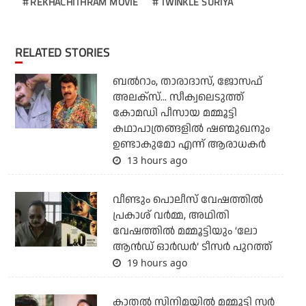
REKHACHITHRAM MOVIE
TWINKLE SURIYA
RELATED STORIES
ബല്‍റാം, താരാദാസ്, ജോസഫ്
അലക്‌സ്... സീക്വലെടുത്ത്
കോമഡി പീസായ മമ്മൂട്ടി
കഥാപാത്രങ്ങളില്‍ ഷണ്മുഖനും
ഉണ്ടാകുമോ എന്ന് ആരാധകര്‍
13 hours ago
വീണ്ടും പൊലീസ് വേഷത്തിൽ
പ്രകാശ് വർമ്മ, അഥിതി
വേഷത്തിൽ മമ്മൂട്ടിയും ‘ലോ
ആൻഡ് ഓർഡർ’ ടീസർ പുറത്ത്
19 hours ago
കാതൽ സിനിമയിൽ മമ്മൂട്ടി സർ