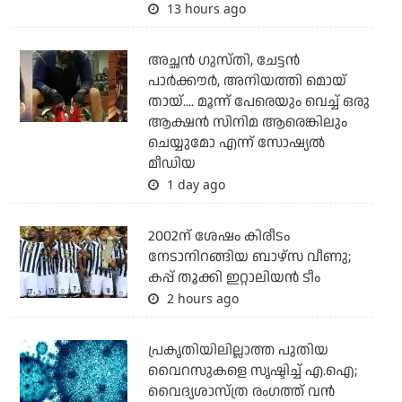
13 hours ago
അച്ഛന്‍ ഗുസ്തി, ചേട്ടന്‍
പാര്‍ക്കൗര്‍, അനിയത്തി മൊയ്
തായ്.... മൂന്ന് പേരെയും വെച്ച് ഒരു
ആക്ഷന്‍ സിനിമ ആരെങ്കിലും
ചെയ്യുമോ എന്ന് സോഷ്യല്‍
മീഡിയ
1 day ago
2002ന് ശേഷം കിരീടം
നേടാനിറങ്ങിയ ബാഴ്സ വീണു;
കപ്പ് തൂക്കി ഇറ്റാലിയൻ ടീം
2 hours ago
പ്രകൃതിയിലില്ലാത്ത പുതിയ
വൈറസുകളെ സൃഷ്ടിച്ച് എ.ഐ;
വൈദ്യശാസ്ത്ര രംഗത്ത് വന്‍