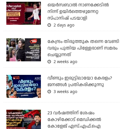
ഒയര്‍സബാൽ നാണക്കേടിൽ
നിന്ന് ഉയിർത്തെഴുന്നേറ്റ
സ്പാനിഷ് പടയാളി
2 days ago
കേന്ദ്രം തിരുത്തുക തന്നെ വേണ്ടി
വരും പുതിയ പിള്ളേരാണ് സമരം
ചെയ്യുന്നത്
2 weeks ago
വീണ്ടും ഇരുട്ടിലായോ കേരളം?
ജനങ്ങൾ പ്രതികരിക്കുന്നു
3 weeks ago
23 വർഷത്തിന് ശേഷം
കോഴിക്കോട് മെഡിക്കൽ
കോളേജ് എസ്.എഫ്.ഐ