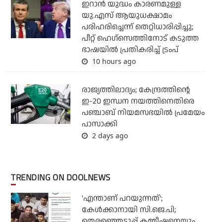
ഇറാന്‍ യുദ്ധം കാരണമുള്ള
യു.എസ് ആയുധക്ഷാമം
പരിഹരിച്ചെന്ന് തെറ്റിധാരിപ്പിച്ചു;
പീറ്റ് ഹെഗ്‌സെത്തിനോട് കടുത്ത
ഭാഷയില്‍ പ്രതികരിച്ച് ട്രംപ്
10 hours ago
രാജ്യത്തിലാദ്യം; കേന്ദ്രത്തിന്റെ
ഇ-20 ഇന്ധന നയത്തിനെതിരെ
പഞ്ചാബ് നിയമസഭയില്‍ പ്രമേയം
പാസാക്കി
2 days ago
TRENDING ON DOOLNEWS
'എന്താണ് പറയുന്നത്';
കേള്‍ക്കാനായി സി.ജെ.പി;
തെരഞ്ഞെടുപ്പ് കമ്മീഷനെയും