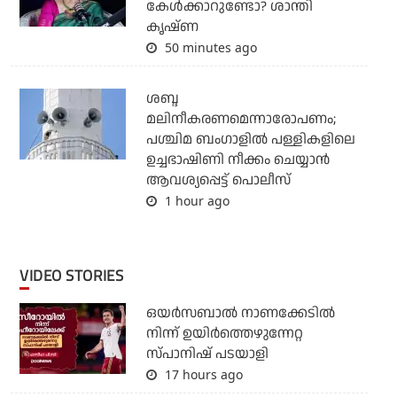
കേൾക്കാറുണ്ടോ? ശാന്തി
കൃഷ്ണ
50 minutes ago
ശബ്ദ
മലിനീകരണമെന്നാരോപണം;
പശ്ചിമ ബംഗാളില്‍ പള്ളികളിലെ
ഉച്ചഭാഷിണി നീക്കം ചെയ്യാന്‍
ആവശ്യപ്പെട്ട് പൊലീസ്
1 hour ago
VIDEO STORIES
ഒയര്‍സബാൽ നാണക്കേടിൽ
നിന്ന് ഉയിർത്തെഴുന്നേറ്റ
സ്പാനിഷ് പടയാളി
17 hours ago