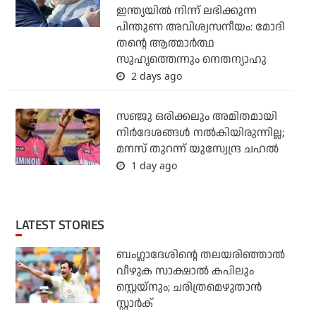
ഇന്ത്യയില്‍ നിന്ന് ലഭിക്കുന്ന
പിന്തുണ അവിശ്വസനീയം: മോദി
തന്റെ ആത്മാര്‍ത്ഥ
സുഹൃത്തെന്നും നെതന്യാഹു
2 days ago
സഞ്ജു ഒരിക്കലും അമിതമായി
നിര്‍ദേശങ്ങള്‍ നല്‍കിയിരുന്നില്ല;
മനസ് തുറന്ന് യുസ്വേന്ദ്ര ചഹല്‍
1 day ago
LATEST STORIES
ബംഗ്ലാദേശിന്റെ തലയരിഞ്ഞാല്‍
വീഴുക സാക്ഷാല്‍ കപിലും
സ്റ്റെയ്‌നും; ചരിത്രമെഴുതാന്‍
സ്റ്റാര്‍ക്