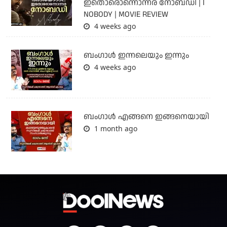
ഇതൊരൊന്നൊന്നര നോബഡി | I
NOBODY | MOVIE REVIEW
4 weeks ago
ബംഗാള്‍ ഇന്നലെയും ഇന്നും
4 weeks ago
ബം​ഗാൾ എങ്ങനെ ഇങ്ങനെയായി
1 month ago