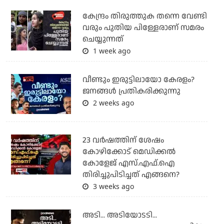
കേന്ദ്രം തിരുത്തുക തന്നെ വേണ്ടി
വരും പുതിയ പിള്ളേരാണ് സമരം
ചെയ്യുന്നത്
1 week ago
വീണ്ടും ഇരുട്ടിലായോ കേരളം?
ജനങ്ങൾ പ്രതികരിക്കുന്നു
2 weeks ago
23 വർഷത്തിന് ശേഷം
കോഴിക്കോട് മെഡിക്കൽ
കോളേജ് എസ്.എഫ്.ഐ
തിരിച്ചുപിടിച്ചത് എങ്ങനെ?
3 weeks ago
അടി... അടിയോടടി...