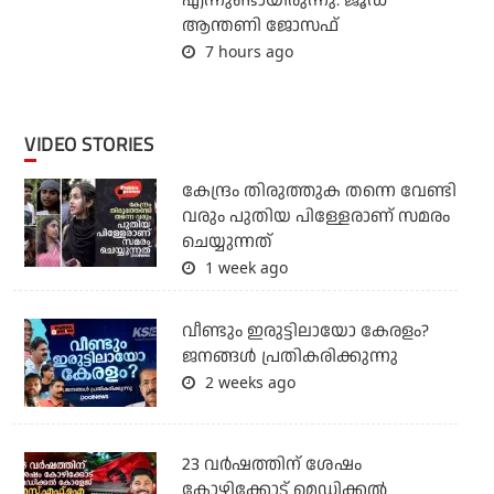
എന്നുണ്ടായിരുന്നു: ജൂഡ്
ആന്തണി ജോസഫ്
7 hours ago
VIDEO STORIES
കേന്ദ്രം തിരുത്തുക തന്നെ വേണ്ടി
വരും പുതിയ പിള്ളേരാണ് സമരം
ചെയ്യുന്നത്
1 week ago
വീണ്ടും ഇരുട്ടിലായോ കേരളം?
ജനങ്ങൾ പ്രതികരിക്കുന്നു
2 weeks ago
23 വർഷത്തിന് ശേഷം
കോഴിക്കോട് മെഡിക്കൽ