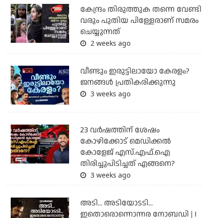
കേന്ദ്രം തിരുത്തുക തന്നെ വേണ്ടി
വരും പുതിയ പിള്ളേരാണ് സമരം
ചെയ്യുന്നത്
2 weeks ago
വീണ്ടും ഇരുട്ടിലായോ കേരളം?
ജനങ്ങൾ പ്രതികരിക്കുന്നു
3 weeks ago
23 വർഷത്തിന് ശേഷം
കോഴിക്കോട് മെഡിക്കൽ
കോളേജ് എസ്.എഫ്.ഐ
തിരിച്ചുപിടിച്ചത് എങ്ങനെ?
3 weeks ago
അടി... അടിയോടടി...
ഇതൊരൊന്നൊന്നര നോബഡി | I