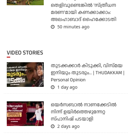
തെളിവുണ്ടെങ്കില്‍ 'സ്ത്രീധന
മരണ'മായി കണക്കാക്കാം:
അലഹാബാദ് ഹൈക്കോടതി
50 minutes ago
VIDEO STORIES
തുടക്കക്കാര്‍ കിടുക്കി, വിസ്മയ
ഇനിയും തുടരും... | THUDAKKAM |
Personal Opinion
1 day ago
ഒയര്‍സബാൽ നാണക്കേടിൽ
നിന്ന് ഉയിർത്തെഴുന്നേറ്റ
സ്പാനിഷ് പടയാളി
2 days ago