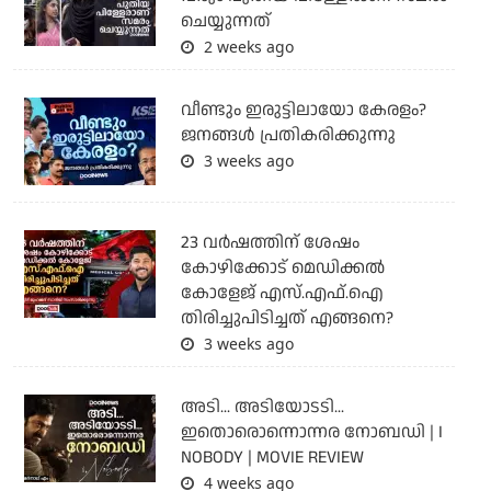
ചെയ്യുന്നത്
2 weeks ago
വീണ്ടും ഇരുട്ടിലായോ കേരളം?
ജനങ്ങൾ പ്രതികരിക്കുന്നു
3 weeks ago
23 വർഷത്തിന് ശേഷം
കോഴിക്കോട് മെഡിക്കൽ
കോളേജ് എസ്.എഫ്.ഐ
തിരിച്ചുപിടിച്ചത് എങ്ങനെ?
3 weeks ago
അടി... അടിയോടടി...
ഇതൊരൊന്നൊന്നര നോബഡി | I
NOBODY | MOVIE REVIEW
4 weeks ago