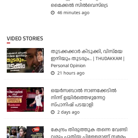
മൈക്കൽ സില്‍വെസ്‌ട്രെ
46 minutes ago
VIDEO STORIES
തുടക്കക്കാര്‍ കിടുക്കി, വിസ്മയ
ഇനിയും തുടരും... | THUDAKKAM |
Personal Opinion
21 hours ago
ഒയര്‍സബാൽ നാണക്കേടിൽ
നിന്ന് ഉയിർത്തെഴുന്നേറ്റ
സ്പാനിഷ് പടയാളി
2 days ago
കേന്ദ്രം തിരുത്തുക തന്നെ വേണ്ടി
വരും പുതിയ പിള്ളേരാണ് സമരം