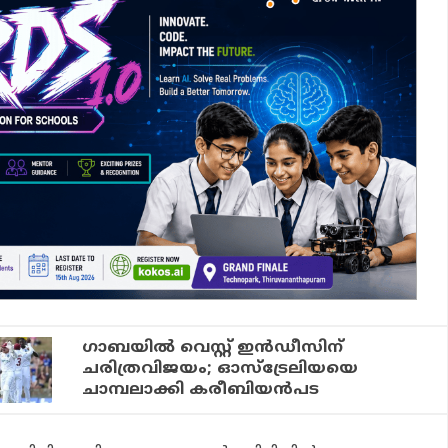
ഗാബയിൽ വെസ്റ്റ് ഇൻഡീസിന്
ചരിത്രവിജയം; ഓസ്ട്രേലിയയെ
ചാമ്പലാക്കി കരീബിയൻപട