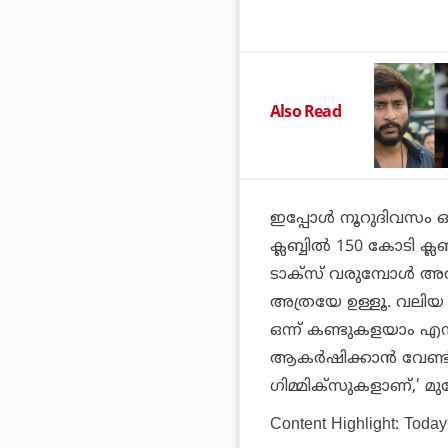
Also Read
ഇപ്പോൾ നൂറുദിവസം ഓടുന
ക്ലബ്ബിൽ 150 കോടി 
ടാക്സ് വരുമ്പോൾ അറി
അത്രയേ ഉള്ളൂ. വലിയ 
ഒന്ന് കണ്ടുകളയാം എ
ആകർഷിക്കാൻ വേണ്ടി
ഗിമ്മിക്‌സുകളാണ്,’ മ
Content Highlight: Today’