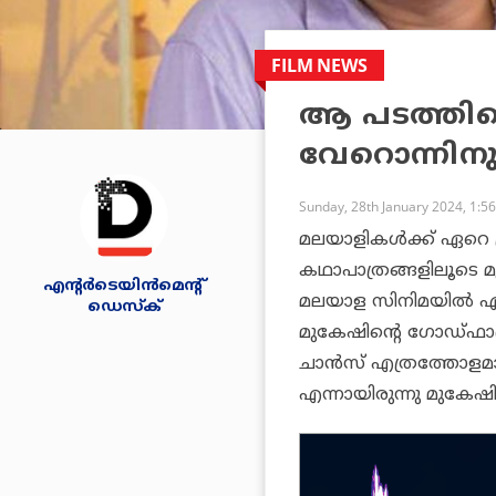
FILM NEWS
ആ പടത്തിന
വേറൊന്നിനു
Sunday, 28th January 2024, 1:5
മലയാളികൾക്ക് ഏറെ പ്ര
കഥാപാത്രങ്ങളിലൂടെ 
എന്റര്‍ടെയിന്‍മെന്റ്
മലയാള സിനിമയിൽ ഏറ്
ഡെസ്‌ക്
മുകേഷിന്റെ ഗോഡ്ഫാദ
ചാൻസ് എത്രത്തോളമാണ
എന്നായിരുന്നു മുകേഷിന