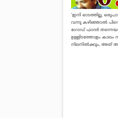
‘ഇനി ഓടത്തില്ല, ഒരുപാട
വന്നു കഴിഞ്ഞാൽ പിന
ഗോഡ് ഫാദർ തന്നെയാ
ഉള്ളിടത്തോളം കാലം 
നിലനിൽക്കും, അത് ആർക