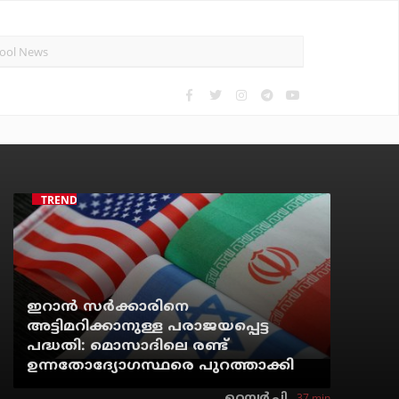
TRENDING
ഇറാന്‍ സര്‍ക്കാരിനെ
അട്ടിമറിക്കാനുള്ള പരാജയപ്പെട്ട
പദ്ധതി: മൊസാദിലെ രണ്ട്
ഉന്നതോദ്യോഗസ്ഥരെ പുറത്താക്കി
37 min
റെന്വര്‍ പി