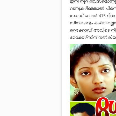
ഇനി നൂറ് ദിവസമൊന്നും
വന്നുകഴിഞ്ഞാൽ പിന്ന
ഗോഡ് ഫാദർ 415 ദിവസ
സിനിമക്കും കഴിയില്ല
റെക്കോഡ് അവിടെ നില
മേക്കേഴ്സിന് നൽകിയ