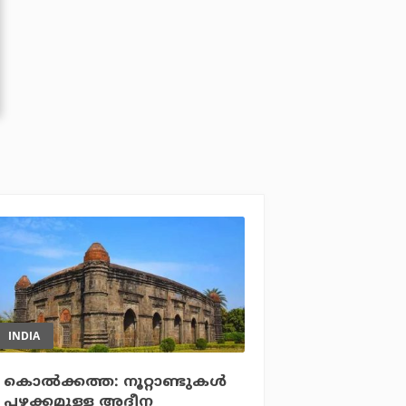
INDIA
കൊല്‍ക്കത്ത: നൂറ്റാണ്ടുകള്‍
പഴക്കമുള്ള അദീന