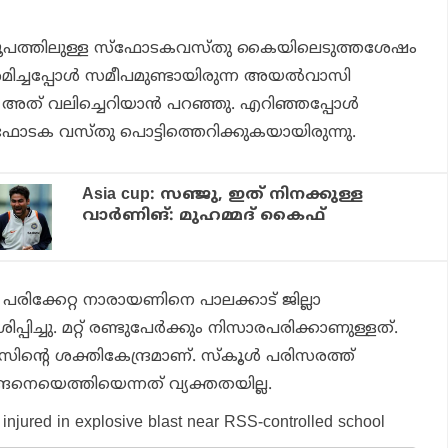
െ രൂപത്തിലുള്ള സ്‌ഫോടകവസ്തു കൈയിലെടുത്തശേഷം
 ശ്രമിച്ചപ്പോള്‍ സമീപമുണ്ടായിരുന്ന അയല്‍വാസി
ത് വലിച്ചെറിയാന്‍ പറഞ്ഞു. എറിഞ്ഞപ്പോള്‍
ോടക വസ്തു പൊട്ടിത്തെറിക്കുകയായിരുന്നു.
Asia cup: സഞ്ജു, ഇത് നിനക്കുള്ള
വാര്‍ണിങ്: മുഹമ്മദ് കൈഫ്
പരിക്കേറ്റ നാരായണിനെ പാലക്കാട് ജില്ലാ
്പിച്ചു. മറ്റ് രണ്ടുപേര്‍ക്കും നിസാരപരിക്കാണുള്ളത്.
ന്റെ ശക്തികേന്ദ്രമാണ്. സ്‌കൂള്‍ പരിസരത്ത്
െയെത്തിയെന്നത് വ്യക്തതയില്ല.
 injured in explosive blast near RSS-controlled school