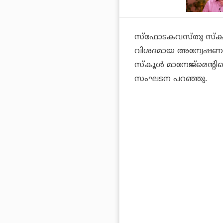
സ്‌ഫോടകവസ്തു സ്‌കൂ
വിശദമായ അന്വേഷണം 
സ്‌കൂള്‍ മാനേജ്‌മെന്
സംഘടന പറഞ്ഞു.