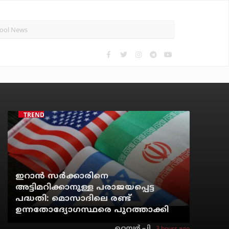
TRENDING
ഇറാന്‍ സര്‍ക്കാരിനെ
അട്ടിമറിക്കാനുള്ള പരാജയപ്പെട്ട
പദ്ധതി: മൊസാദിലെ രണ്ട്
ഉന്നതോദ്യോഗസ്ഥരെ പുറത്താക്കി
3 hours ago
റെന്വര്‍ പി