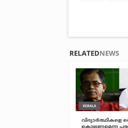
RELATED
NEWS
KERALA
വിദ്യാര്‍ത്ഥികളെ വ
കൊല്ലണമെന്ന പരാ