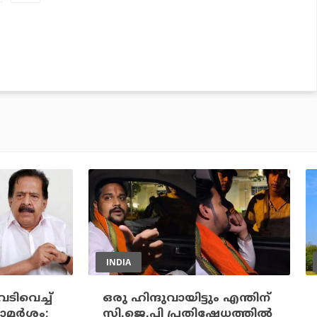
INDIA
െടിവെച്ച്
ഒരു ഹിന്ദുവായിട്ടും എന്തിന്
മര്‍ശം;
സി.ജെ.പി പ്രതിഷേധത്തില്‍