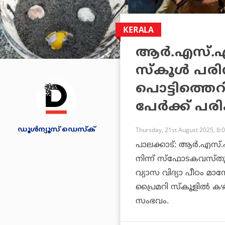
KERALA
ആര്‍.എസ്.എ
സ്‌കൂള്‍ പ
പൊട്ടിത്തെറിച
പേര്‍ക്ക് പരി
ഡൂള്‍ന്യൂസ് ഡെസ്‌ക്
Thursday, 21st August 2025, 8:
പാലക്കാട്: ആര്‍.എസ്.
നിന്ന് സ്‌ഫോടകവസ്തു പൊട
വ്യാസ വിദ്യാ പീഠം മാന
പ്രൈമറി സ്‌കൂളില്‍
സംഭവം.