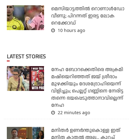
മെസിയാട്ടത്തില്‍ റൊണാള്‍ഡോ
വീണു; പിറന്നത് ഇരട്ട ലോക
റെക്കോഡ്
10 hours ago
LATEST STORIES
നേഹ ബോറക്കെതിരെ അക്രമി
മഷിയെറിഞ്ഞത് ജയ് ശ്രീരാം
മുഴക്കിയും ദേശദ്രോഹിയെന്ന്
വിളിച്ചും; പെല്ലറ്റ് ഗണ്ണിനെ നേരിട്ട
തന്നെ ഭയപ്പെടുത്താനാവില്ലെന്ന്
നേഹ
22 minutes ago
മനിതര്‍ ഉണര്‍ന്തുകൊള്ള ഇത്
മനിത കാതല്‍ അല്ല... കുറച്ച്