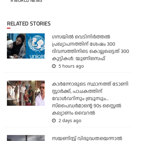
WORLD NEWS
RELATED STORIES
ഗസയില്‍ വെടിനിര്‍ത്തല്‍
പ്രഖ്യാപനത്തിന് ശേഷം 300
ദിവസത്തിനിടെ കൊല്ലപ്പെട്ടത് 300
കുട്ടികള്‍: യുണിസെഫ്
5 hours ago
കാര്‍ന്നോരുടെ സ്ഥാനത്ത് ടോണി
സ്റ്റാര്‍ക്ക്, പാചകത്തിന്
വോള്‍വറിനും ബ്രൂസും...
സ്‌പൈഡര്‍മാന്റെ 90s സ്റ്റൈല്‍
കല്യാണം വൈറല്‍
2 days ago
സയണിസ്റ്റ് വിരുദ്ധതയെന്നാല്‍