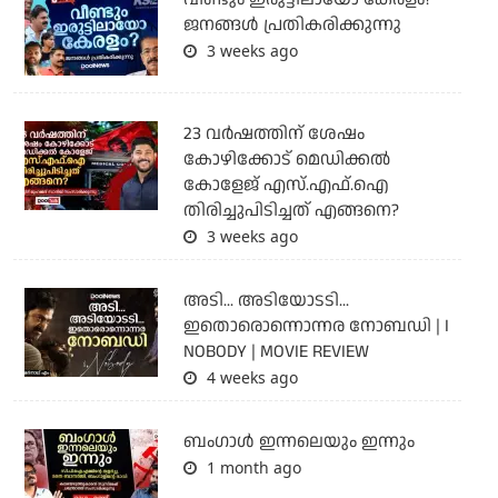
ജനങ്ങൾ പ്രതികരിക്കുന്നു
3 weeks ago
23 വർഷത്തിന് ശേഷം
കോഴിക്കോട് മെഡിക്കൽ
കോളേജ് എസ്.എഫ്.ഐ
തിരിച്ചുപിടിച്ചത് എങ്ങനെ?
3 weeks ago
അടി... അടിയോടടി...
ഇതൊരൊന്നൊന്നര നോബഡി | I
NOBODY | MOVIE REVIEW
4 weeks ago
ബംഗാള്‍ ഇന്നലെയും ഇന്നും
1 month ago