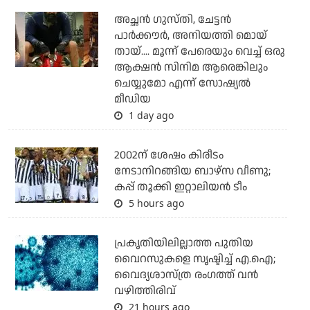
അച്ഛന്‍ ഗുസ്തി, ചേട്ടന്‍
പാര്‍ക്കൗര്‍, അനിയത്തി മൊയ്
തായ്.... മൂന്ന് പേരെയും വെച്ച് ഒരു
ആക്ഷന്‍ സിനിമ ആരെങ്കിലും
ചെയ്യുമോ എന്ന് സോഷ്യല്‍
മീഡിയ
1 day ago
2002ന് ശേഷം കിരീടം
നേടാനിറങ്ങിയ ബാഴ്സ വീണു;
കപ്പ് തൂക്കി ഇറ്റാലിയൻ ടീം
5 hours ago
പ്രകൃതിയിലില്ലാത്ത പുതിയ
വൈറസുകളെ സൃഷ്ടിച്ച് എ.ഐ;
വൈദ്യശാസ്ത്ര രംഗത്ത് വന്‍
വഴിത്തിരിവ്
21 hours ago