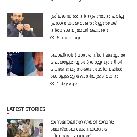
ശ്രീലങ്കയില്‍ നിന്നും ഞാന്‍ പഠിച്ച
പ്രധാന കാര്യമാണത്: ഇന്ത്യക്ക്
നിര്‍ദേശവുമായി രഹാനെ
6 hours ago
പൊലീസിന് മാത്രം നീതി ലഭിച്ചാല്‍
പോരല്ലോ; എന്റെ അച്ഛനും നീതി
വേണ്ടേ: മുത്തങ്ങ വെടിവെപ്പില്‍
കൊല്ലപ്പെട്ട ജോഗിയുടെ മകന്‍
1 day ago
LATEST STORIES
ഇസ്രഈലിനെ തള്ളി ഇറാന്‍;
മൊജ്തബ ഖാംനഇയുടെ
വീഡിയോ പുറത്ത്