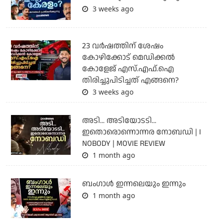
3 weeks ago
23 വർഷത്തിന് ശേഷം
കോഴിക്കോട് മെഡിക്കൽ
കോളേജ് എസ്.എഫ്.ഐ
തിരിച്ചുപിടിച്ചത് എങ്ങനെ?
3 weeks ago
അടി... അടിയോടടി...
ഇതൊരൊന്നൊന്നര നോബഡി | I
NOBODY | MOVIE REVIEW
1 month ago
ബംഗാള്‍ ഇന്നലെയും ഇന്നും
1 month ago