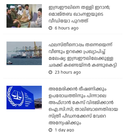
ഇസ്രഈലിനെ തള്ളി ഇറാന്‍;
മൊജ്തബ ഖാംനഇയുടെ
വീഡിയോ പുറത്ത്
6 hours ago
ഫലസ്തീനൊപ്പം തന്നെയെന്ന്
വീണ്ടും ഉറക്കെ പ്രഖ്യാപിച്ച്
മലേഷ്യ: ഇസ്രഈലിലേക്കുള്ള
ചരക്ക് കണ്ടെയ്‌നര്‍ കണ്ടുകെട്ടി
23 hours ago
അമേരിക്കന്‍ ഭീഷണിക്കും
ഉപരോധത്തിനും പിന്നാലെ
അഫ്ഗാന്‍ കേസ് വിഭജിക്കാന്‍
ഐ.സി.സി; താലിബാനെതിരായ
സ്ത്രീ പീഡനക്കേസ് വേറെ
അന്വേഷിക്കും
1 day ago