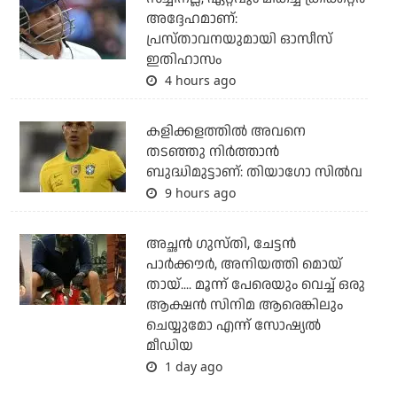
അദ്ദേഹമാണ്:
പ്രസ്താവനയുമായി ഓസീസ്
ഇതിഹാസം
4 hours ago
കളിക്കളത്തില്‍ അവനെ
തടഞ്ഞു നിര്‍ത്താന്‍
ബുദ്ധിമുട്ടാണ്: തിയാഗോ സില്‍വ
9 hours ago
അച്ഛന്‍ ഗുസ്തി, ചേട്ടന്‍
പാര്‍ക്കൗര്‍, അനിയത്തി മൊയ്
തായ്.... മൂന്ന് പേരെയും വെച്ച് ഒരു
ആക്ഷന്‍ സിനിമ ആരെങ്കിലും
ചെയ്യുമോ എന്ന് സോഷ്യല്‍
മീഡിയ
1 day ago