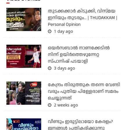
തുടക്കക്കാര്‍ കിടുക്കി, വിസ്മയ
ഇനിയും തുടരും... | THUDAKKAM |
Personal Opinion
1 day ago
ഒയര്‍സബാൽ നാണക്കേടിൽ
നിന്ന് ഉയിർത്തെഴുന്നേറ്റ
സ്പാനിഷ് പടയാളി
3 days ago
കേന്ദ്രം തിരുത്തുക തന്നെ വേണ്ടി
വരും പുതിയ പിള്ളേരാണ് സമരം
ചെയ്യുന്നത്
2 weeks ago
വീണ്ടും ഇരുട്ടിലായോ കേരളം?
ജനങ്ങൾ പ്രതികരിക്കുന്നു