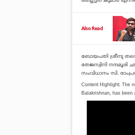
അച്ച്യുത് കുമാര്‍ എന്
Also Read
ബോയപതി ശ്രീനു തന്ന
തേജസ്വിനി നന്ദമൂരി 
സംവിധാനം സി. രാംപ്
Content Highlight:
The n
Balakrishnan, has been