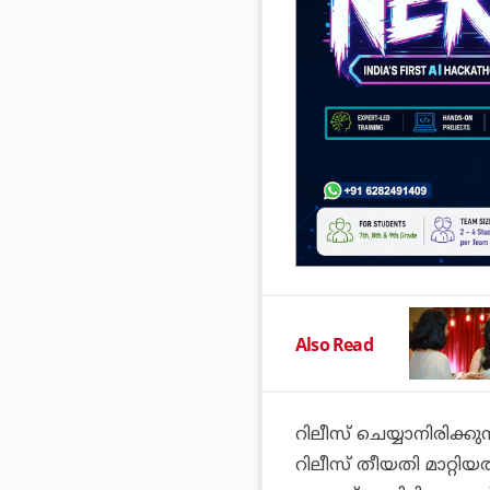
Also Read
റിലീസ് ചെയ്യാനിരിക്കു
റിലീസ് തീയതി മാറ്റി