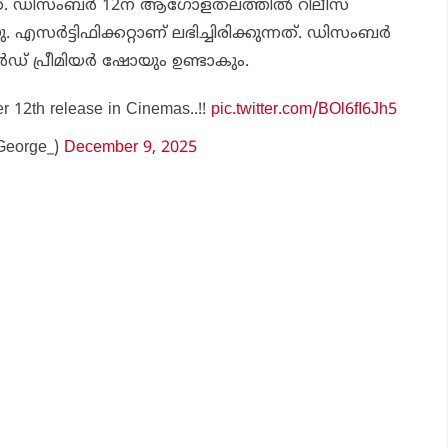
്നത്. ഡിസംബര്‍ 12ന് ആഗോളതലത്തില്‍ റിലീസ്
ു. എസര്‍ട്ടിഫിക്കറ്റാണ് ലഭിച്ചിരിക്കുന്നത്. ഡിസംബര്‍
്‍ഡ് പ്രീമിയര്‍ ഷോയും ഉണ്ടാകും.
 12th release in Cinemas..!!
pic.twitter.com/BOl6fI6Jh5
George_)
December 9, 2025