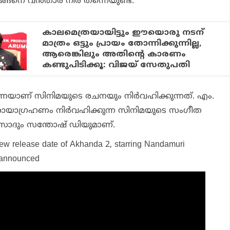
നിങ്ങനെ വന്‍താര നിര തന്നെയുണ്ട്.
കാലമെത്രയായിട്ടും ഈയൊരു നടന്
മാത്രം ഒട്ടും പ്രായം തോന്നിക്കുന്നില്ല,
ആരെങ്കിലും അതിന്റെ കാരണം
കണ്ടുപിടിക്കൂ: വിജയ് സേതുപതി
െയാണ് സിനിമയുടെ രചനയും നിര്‍വഹിക്കുന്നത്. എം.
ഛായാഗ്രഹണം നിര്‍വഹിക്കുന്ന സിനിമയുടെ സംഗീത
രസാദും സന്തോഷ് ഡിയുമാണ്.
ew release date of Akhanda 2, starring Nandamuri
 announced