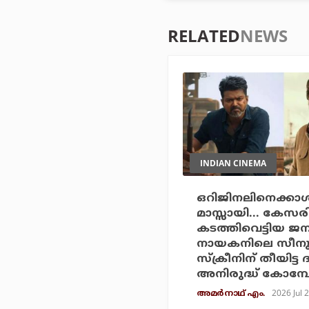
RELATED
NEWS
INDIAN CINEMA
ഒറിജിനലിനെക്കാള്
മാസ്സായി... കേസ
കടത്തിവെട്ടിയ ജ
നായകനിലെ സീനുക
സ്‌ക്രീനിന് തീയിട്ട
അനിരുദ്ധ് കോമ്
2026 Jul 
അമര്‍നാഥ് എം.