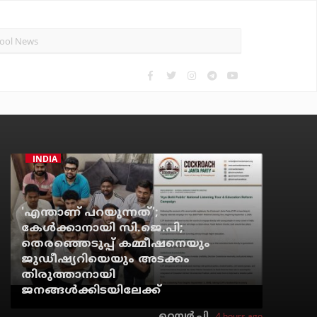
INDIA
'എന്താണ് പറയുന്നത്';
കേള്‍ക്കാനായി സി.ജെ.പി;
തെരഞ്ഞെടുപ്പ് കമ്മീഷനെയും
ജുഡീഷ്യറിയെയും അടക്കം
തിരുത്താനായി
ജനങ്ങള്‍ക്കിടയിലേക്ക്
4 hours ago
റെന്വര്‍ പി