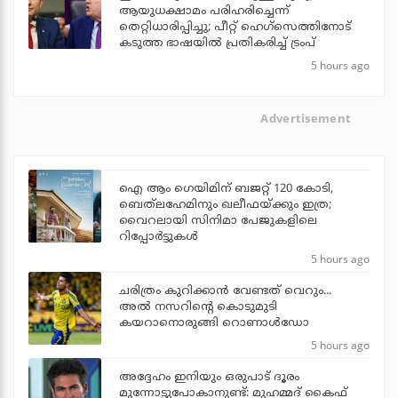
ആയുധക്ഷാമം പരിഹരിച്ചെന്ന്
തെറ്റിധാരിപ്പിച്ചു; പീറ്റ് ഹെഗ്‌സെത്തിനോട്
കടുത്ത ഭാഷയില്‍ പ്രതികരിച്ച് ട്രംപ്
5 hours ago
Advertisement
ഐ ആം ഗെയിമിന് ബജറ്റ് 120 കോടി,
ബെത്‌ലഹേമിനും ഖലീഫയ്ക്കും ഇത്ര;
വൈറലായി സിനിമാ പേജുകളിലെ
റിപ്പോര്‍ട്ടുകള്‍
5 hours ago
ചരിത്രം കുറിക്കാന്‍ വേണ്ടത് വെറും...
അല്‍ നസറിന്റെ കൊടുമുടി
കയറാനൊരുങ്ങി റൊണാള്‍ഡോ
5 hours ago
അദ്ദേഹം ഇനിയും ഒരുപാട് ദൂരം
മുന്നോട്ടുപോകാനുണ്ട്: മുഹമ്മദ് കൈഫ്