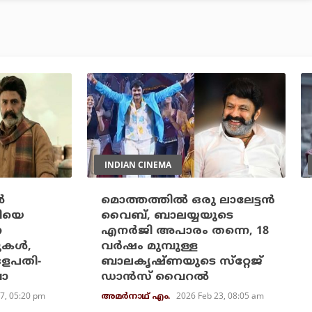
INDIAN CINEMA
‍
മൊത്തത്തില്‍ ഒരു ലാലേട്ടന്‍
രിയെ
വൈബ്, ബാലയ്യയുടെ
ന
എനര്‍ജി അപാരം തന്നെ, 18
ള്‍,
വര്‍ഷം മുമ്പുള്ള
 ദളപതി-
ബാലകൃഷ്ണയുടെ സ്‌റ്റേജ്
പോ
ഡാന്‍സ് വൈറല്‍
27, 05:20 pm
2026 Feb 23, 08:05 am
അമര്‍നാഥ് എം.