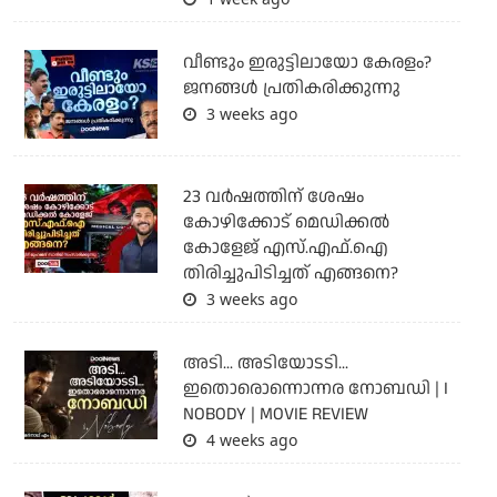
വീണ്ടും ഇരുട്ടിലായോ കേരളം?
ജനങ്ങൾ പ്രതികരിക്കുന്നു
3 weeks ago
23 വർഷത്തിന് ശേഷം
കോഴിക്കോട് മെഡിക്കൽ
കോളേജ് എസ്.എഫ്.ഐ
തിരിച്ചുപിടിച്ചത് എങ്ങനെ?
3 weeks ago
അടി... അടിയോടടി...
ഇതൊരൊന്നൊന്നര നോബഡി | I
NOBODY | MOVIE REVIEW
4 weeks ago