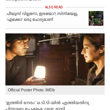
പീയൂസ് വില്ലനോ, ഇരയോ?; സിനിമയല്ല,
‘എക്കോ’ ഒരു ചോദ്യമാണ്
Official Poster Photo: IMDb
‘ഇത്തിരി നേരം’ ഒ.ടി.ടി-യിൽ എത്തിയതിനു
പിന്നാലെ പ്രേക്ഷക ശ്രദ്ധ നേടി