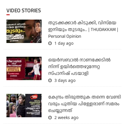
VIDEO STORIES
തുടക്കക്കാര്‍ കിടുക്കി, വിസ്മയ
ഇനിയും തുടരും... | THUDAKKAM |
Personal Opinion
1 day ago
ഒയര്‍സബാൽ നാണക്കേടിൽ
നിന്ന് ഉയിർത്തെഴുന്നേറ്റ
സ്പാനിഷ് പടയാളി
3 days ago
കേന്ദ്രം തിരുത്തുക തന്നെ വേണ്ടി
വരും പുതിയ പിള്ളേരാണ് സമരം
ചെയ്യുന്നത്
2 weeks ago