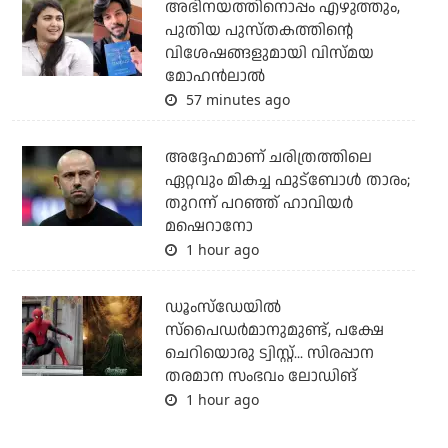
അഭിനയത്തിനൊപ്പം എഴുത്തും,
പുതിയ പുസ്തകത്തിന്റെ
വിശേഷങ്ങളുമായി വിസ്മയ
മോഹൻലാൽ
57 minutes ago
അദ്ദേഹമാണ് ചരിത്രത്തിലെ
ഏറ്റവും മികച്ച ഫുട്‌ബോള്‍ താരം;
തുറന്ന് പറഞ്ഞ് ഹാവിയര്‍
മഷെറാനോ
1 hour ago
ഡൂംസ്‌ഡേയില്‍
സ്‌പൈഡര്‍മാനുമുണ്ട്, പക്ഷേ
ചെറിയൊരു ട്വിസ്റ്റ്... സിരപ്പാന
തരമാന സംഭവം ലോഡിങ്
1 hour ago