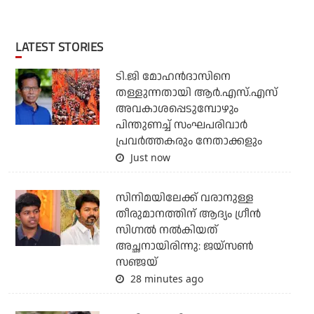
LATEST STORIES
ടി.ജി മോഹന്‍ദാസിനെ
തള്ളുന്നതായി ആര്‍.എസ്.എസ്
അവകാശപ്പെടുമ്പോഴും
പിന്തുണച്ച് സംഘപരിവാര്‍
പ്രവര്‍ത്തകരും നേതാക്കളും
Just now
സിനിമയിലേക്ക് വരാനുള്ള
തീരുമാനത്തിന് ആദ്യം ഗ്രീൻ
സിഗ്നൽ നൽകിയത്
അച്ഛനായിരിന്നു: ജയ്സൺ
സഞ്ജയ്
28 minutes ago