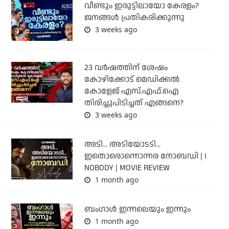
വീണ്ടും ഇരുട്ടിലായോ കേരളം?
ജനങ്ങൾ പ്രതികരിക്കുന്നു
3 weeks ago
23 വർഷത്തിന് ശേഷം
കോഴിക്കോട് മെഡിക്കൽ
കോളേജ് എസ്.എഫ്.ഐ
തിരിച്ചുപിടിച്ചത് എങ്ങനെ?
3 weeks ago
അടി... അടിയോടടി...
ഇതൊരൊന്നൊന്നര നോബഡി | I
NOBODY | MOVIE REVIEW
1 month ago
ബംഗാള്‍ ഇന്നലെയും ഇന്നും
1 month ago