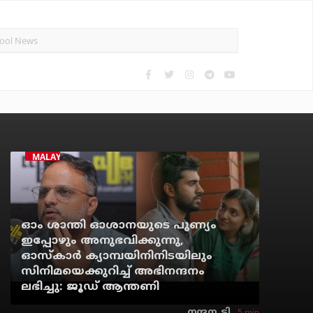
MALAYALAM CINEMA
ഓം ശാന്തി ഓശാനയുടെ പുണ്യം
ഇപ്പോഴും അനുഭവിക്കുന്നു,
ഓസ്കാർ ക്യാമ്പയിനിനിടയിലും
സിനിമയെക്കുറിച്ച് അഭിനന്ദനം
ലഭിച്ചു: ജൂഡ് ആന്തണി
5 min
നന്ദന. ടി