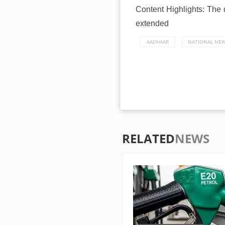
Content Highlights: The 
extended
AADHAAR
NATIONAL NE
RELATED
NEWS