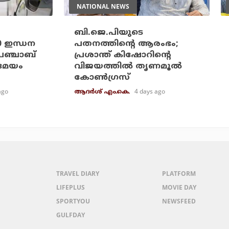
NATIONAL NEWS
ബി.ജെ.പിയുടെ
20 ഇന്ധന
പതനത്തിന്റെ ആരംഭം;
പഞ്ചാബ്
പ്രശാന്ത് കിഷോറിന്റെ
രമേയം
വിജയത്തില്‍ തൃണമൂല്‍
കോണ്‍ഗ്രസ്
ago
4 days ago
ആദർശ് എം.കെ.
TRAVEL DIARY
PLATFORM
LIFEPLUS
MOVIE DAY
SPORTYOU
NEWSFEED
GULFDAY