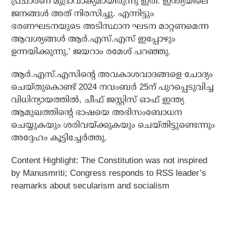
പ്രചാരണ മുദ്രാവാക്യമായിരുന്നു ഇത്. ഇന്ത്യയിലെ
ജനങ്ങള്‍ അത് നിരസിച്ചു. എന്നിട്ടും
ഭരണഘടനയുടെ അടിസ്ഥാന ഘടന മാറ്റണമെന്ന
ആവശ്യങ്ങള്‍ ആര്‍.എസ്.എസ് ഇപ്പോഴും
ഉന്നയിക്കുന്നു,’ ജയറാം രമേശ് പറഞ്ഞു.
ആര്‍.എസ്.എസിന്റെ അവകാശവാദങ്ങളെ ചോദ്യം
ചെയ്തുകൊണ്ട് 2024 നവംബര്‍ 25ന് പുറപ്പെടുവിച്ച
വിധിന്യായത്തില്‍, ചീഫ് ജസ്റ്റിസ് ഓഫ് ഇന്ത്യ
ആമുഖത്തിന്റെ ഭാഷയെ അഭിസംബോധന
ചെയ്യുകയും ശരിവയ്ക്കുകയും ചെയ്തിട്ടുണ്ടെന്നും
അദ്ദേഹം കൂട്ടിച്ചേര്‍ത്തു.
Content Highlight:
The Constitution was not inspired
by Manusmriti; Congress responds to RSS leader’s
reamarks about secularism and socialism