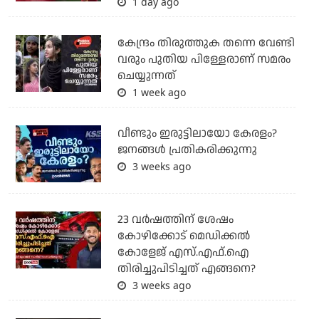
1 day ago
കേന്ദ്രം തിരുത്തുക തന്നെ വേണ്ടി
വരും പുതിയ പിള്ളേരാണ് സമരം
ചെയ്യുന്നത്
1 week ago
വീണ്ടും ഇരുട്ടിലായോ കേരളം?
ജനങ്ങൾ പ്രതികരിക്കുന്നു
3 weeks ago
23 വർഷത്തിന് ശേഷം
കോഴിക്കോട് മെഡിക്കൽ
കോളേജ് എസ്.എഫ്.ഐ
തിരിച്ചുപിടിച്ചത് എങ്ങനെ?
3 weeks ago