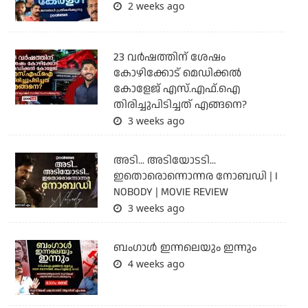
2 weeks ago
23 വർഷത്തിന് ശേഷം
കോഴിക്കോട് മെഡിക്കൽ
കോളേജ് എസ്.എഫ്.ഐ
തിരിച്ചുപിടിച്ചത് എങ്ങനെ?
3 weeks ago
അടി... അടിയോടടി...
ഇതൊരൊന്നൊന്നര നോബഡി | I
NOBODY | MOVIE REVIEW
3 weeks ago
ബംഗാള്‍ ഇന്നലെയും ഇന്നും
4 weeks ago