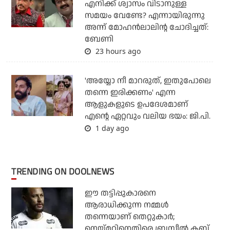
എനിക്ക് ശ്വാസം വിടാനുള്ള
സമയം വേണ്ടേ? എന്നായിരുന്നു
അന്ന് മോഹൻലാലിന്റ ചോദിച്ചത്:
ബേണി
23 hours ago
'അയ്യോ നീ മാറരുത്, ഇതുപോലെ
തന്നെ ഇരിക്കണം' എന്ന
ആളുകളുടെ ഉപദേശമാണ്
എന്റെ ഏറ്റവും വലിയ ഭയം: ജി.പി.
1 day ago
TRENDING ON DOOLNEWS
ഈ തട്ടിപ്പുകാരനെ
ആരാധിക്കുന്ന നമ്മള്‍
തന്നെയാണ് തെറ്റുകാര്‍;
നെയ്മറിനെതിരെ ബ്രസീല്‍ ക്ലബ്ബ്