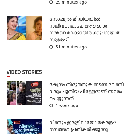
29 minutes ago
സോഷ്യൽ മീഡിയയിൽ
സജീവമായാലേ ആളുകൾ
നമ്മളെ മറക്കാതിരിക്കൂ: ഗായത്രി
സുരേഷ്
51 minutes ago
VIDEO STORIES
കേന്ദ്രം തിരുത്തുക തന്നെ വേണ്ടി
വരും പുതിയ പിള്ളേരാണ് സമരം
ചെയ്യുന്നത്
1 week ago
വീണ്ടും ഇരുട്ടിലായോ കേരളം?
ജനങ്ങൾ പ്രതികരിക്കുന്നു