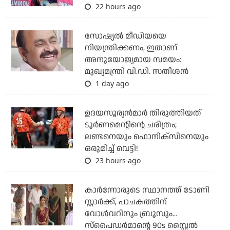
22 hours ago
സോഷ്യല്‍ മീഡിയയെ
നിയന്ത്രിക്കണം, ഇതാണ്
അനുയോജ്യമായ സമയം:
മുഖ്യമന്ത്രി വി.ഡി. സതീശന്‍
1 day ago
ഉദയസൂര്യന്‍മാര്‍ തിരുത്തിയത്
ടൂര്‍ണമെന്റിന്റെ ചരിത്രം;
ലണ്ടനെയും ഫൊനിക്‌സിനെയും
ഒരുമിച്ച് വെട്ടി!
23 hours ago
കാര്‍ന്നോരുടെ സ്ഥാനത്ത് ടോണി
സ്റ്റാര്‍ക്ക്, പാചകത്തിന്
വോള്‍വറിനും ബ്രൂസും...
സ്‌പൈഡര്‍മാന്റെ 90s സ്റ്റൈല്‍