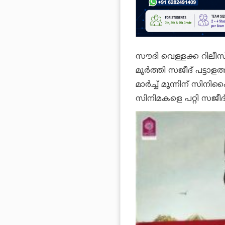
സൗദി വെള്ളക്ക റിലീ
മൂര്‍ത്തി സജീദ് പട്ടാ
മാര്‍ച്ച് മൂന്നിന് സിന
സിനിമകളെ പറ്റി സജീദ് ക