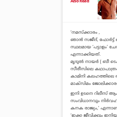
Also Read
‘നമസ്‌ക്കാരം ,
ഞാന്‍ സജീദ്, ഫോര്‍ട്
സ്ഥലമായ ‘പട്ടാളം’ ചേര
എന്നാക്കിയത്.
മൃദുല്‍ നായര്‍ ( ബീ ടെക
സീരീസിലെ കഥാപാത്രം
കാമിനി കലഹത്തിലെ ആക്ട
മാക്സിമം ജോലിക്കാര
ഇനി ഉടനെ റിലീസ് ആകാ
സംവിധാനവും നിര്‍വഹിച്
കനക രാജ്യം,’ എന്നാണ്
‘ഇക്ക ജീവിക്കും ഇനിയും