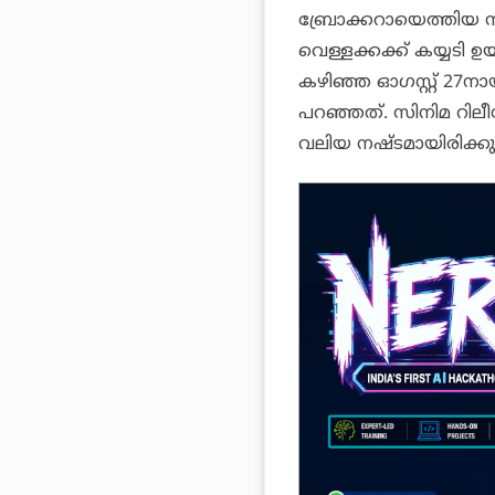
ബ്രോക്കറായെത്തിയ സജീ
വെള്ളക്കക്ക് കയ്യടി ഉ
കഴിഞ്ഞ ഓഗസ്റ്റ് 27നാ
പറഞ്ഞത്. സിനിമ റിലീസ
വലിയ നഷ്ടമായിരിക്കു