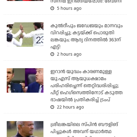
സിനിമ ഇറങ്ങിയപ്പോൾ: ബേണി
5 hours ago
കുല്‍ദീപും ജഡേജയും മാനവും
വിറപ്പിച്ചു; കട്ടയ്ക്ക് പൊരുതി
ലങ്കയും; ആദ്യ ദിനത്തില്‍ 363ന്
എട്ട്!
2 hours ago
ഇറാന്‍ യുദ്ധം കാരണമുള്ള
യു.എസ് ആയുധക്ഷാമം
പരിഹരിച്ചെന്ന് തെറ്റിദ്ധരിപ്പിച്ചു;
പീറ്റ് ഹെഗ്‌സെത്തിനോട് കടുത്ത
ഭാഷയില്‍ പ്രതികരിച്ച് ട്രംപ്
22 hours ago
ശ്രീലങ്കയിലെ സ്പിന്‍ ബൗളിങ്
പിച്ചുകള്‍ അവന് യഥാര്‍ത്ഥ