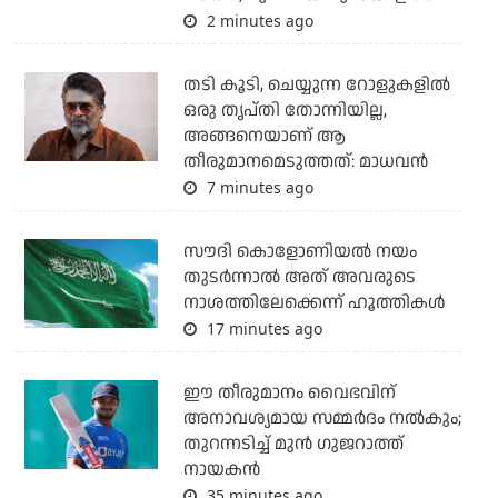
2 minutes ago
തടി കൂടി, ചെയ്യുന്ന റോളുകളില്‍
ഒരു തൃപ്തി തോന്നിയില്ല,
അങ്ങനെയാണ് ആ
തീരുമാനമെടുത്തത്: മാധവന്‍
7 minutes ago
സൗദി കൊളോണിയല്‍ നയം
തുടര്‍ന്നാല്‍ അത് അവരുടെ
നാശത്തിലേക്കെന്ന് ഹൂത്തികള്‍
17 minutes ago
ഈ തീരുമാനം വൈഭവിന്
അനാവശ്യമായ സമ്മര്‍ദം നല്‍കും;
തുറന്നടിച്ച് മുന്‍ ഗുജറാത്ത്
നായകന്‍
35 minutes ago