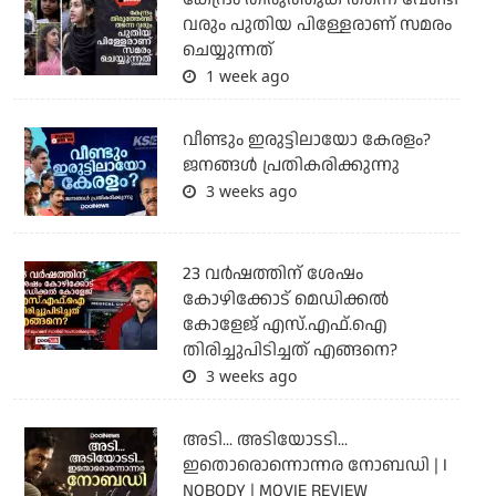
വരും പുതിയ പിള്ളേരാണ് സമരം
ചെയ്യുന്നത്
1 week ago
വീണ്ടും ഇരുട്ടിലായോ കേരളം?
ജനങ്ങൾ പ്രതികരിക്കുന്നു
3 weeks ago
23 വർഷത്തിന് ശേഷം
കോഴിക്കോട് മെഡിക്കൽ
കോളേജ് എസ്.എഫ്.ഐ
തിരിച്ചുപിടിച്ചത് എങ്ങനെ?
3 weeks ago
അടി... അടിയോടടി...
ഇതൊരൊന്നൊന്നര നോബഡി | I
NOBODY | MOVIE REVIEW