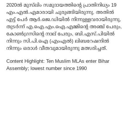
2020ൽ മുസ്‌ലിം സമുദായത്തിന്റെ പ്രാതിനിധ്യം 19
എം.എൽ.എമാരായി ചുരുങ്ങിയിരുന്നു. അതിൽ
എട്ട് പേർ ആർ.ജെ.ഡിയിൽ നിന്നുള്ളവരായിരുന്നു,
തുടർന്ന് എ.ഐ.എം.ഐ.എമ്മിന്റെ അഞ്ച് പേരും,
കോൺഗ്രസിന്റെ നാല് പേരും, ബി.എസ്.പിയിൽ
നിന്നും സി.പി.ഐ (എംഎൽ) ലിബറേഷനിൽ
നിന്നും ഒരാൾ വീതവുമായിരുന്നു മത്സരിച്ചത്.
Content Highlight: Ten Muslim MLAs enter Bihar
Assembly; lowest number since 1990