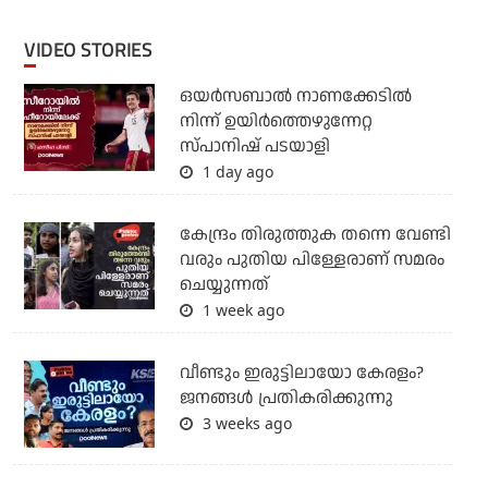
VIDEO STORIES
ഒയര്‍സബാൽ നാണക്കേടിൽ
നിന്ന് ഉയിർത്തെഴുന്നേറ്റ
സ്പാനിഷ് പടയാളി
1 day ago
കേന്ദ്രം തിരുത്തുക തന്നെ വേണ്ടി
വരും പുതിയ പിള്ളേരാണ് സമരം
ചെയ്യുന്നത്
1 week ago
വീണ്ടും ഇരുട്ടിലായോ കേരളം?
ജനങ്ങൾ പ്രതികരിക്കുന്നു
3 weeks ago