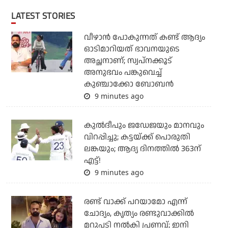
LATEST STORIES
വീഴാന്‍ പോകുന്നത് കണ്ട് ആദ്യം
ഓടിമാറിയത് ഭാവനയുടെ
അച്ഛനാണ്; സ്വപ്‌നക്കൂട്
അനുഭവം പങ്കുവെച്ച്
കുഞ്ചാക്കോ ബോബന്‍
9 minutes ago
കുല്‍ദീപും ജഡേജയും മാനവും
വിറപ്പിച്ചു; കട്ടയ്ക്ക് പൊരുതി
ലങ്കയും; ആദ്യ ദിനത്തില്‍ 363ന്
എട്ട്!
9 minutes ago
രണ്ട് വാക്ക് പറയാമോ എന്ന്
ചോദ്യം, കൃത്യം രണ്ടുവാക്കില്‍
മറുപടി നല്‍കി പ്രണവ്; ഇനി