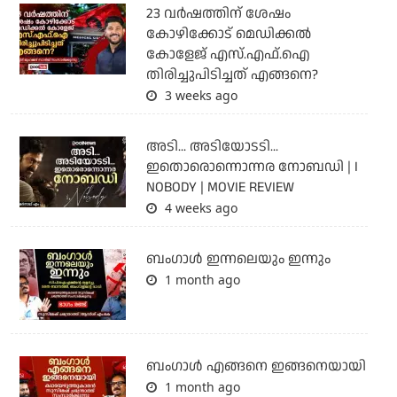
23 വർഷത്തിന് ശേഷം
കോഴിക്കോട് മെഡിക്കൽ
കോളേജ് എസ്.എഫ്.ഐ
തിരിച്ചുപിടിച്ചത് എങ്ങനെ?
3 weeks ago
അടി... അടിയോടടി...
ഇതൊരൊന്നൊന്നര നോബഡി | I
NOBODY | MOVIE REVIEW
4 weeks ago
ബംഗാള്‍ ഇന്നലെയും ഇന്നും
1 month ago
ബം​ഗാൾ എങ്ങനെ ഇങ്ങനെയായി
1 month ago