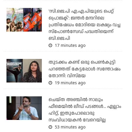
'സി.ജെ.പി എ.എ.പിയുടെ പെറ്റ്
പ്രൊജക്ട്': ജന്തര്‍ മന്ദറിലെ
പ്രതിഷേധം മോദിയെ ലക്ഷ്യം വച്ച
സ്‌പോണ്‍സേഡ് പദ്ധതിയെന്ന്
ബി.ജെ.പി
17 minutes ago
തുടക്കം കണ്ട് ഒരു പെൺകുട്ടി
പറഞ്ഞത് കേട്ടപ്പോൾ സന്തോഷം
തോന്നി: വിസ്മയ
19 minutes ago
ചെയ്ത അഞ്ചില്‍ നാലും
ഫീമെയില്‍ ലീഡ് പടങ്ങള്‍... എല്ലാം
ഹിറ്റ്, ഇതുപോലൊരു
സംവിധായകന്‍ വേറെയില്ല
53 minutes ago