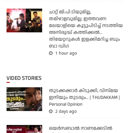
ചാറ്റ് ജി.പി.ടിയുമില്ല,
തമിഴാളവുമില്ല; ഇത്തവണ
മലയാളിയെ കൂട്ടുപിടിച്ച് നടത്തിയ
അനിരുദ്ധ് കത്തിക്കല്‍...
തിയേറ്ററുകള്‍ ഇളക്കിമറിച്ച ബും
ബാ ഡിഗ
1 hour ago
VIDEO STORIES
തുടക്കക്കാര്‍ കിടുക്കി, വിസ്മയ
ഇനിയും തുടരും... | THUDAKKAM |
Personal Opinion
2 days ago
ഒയര്‍സബാൽ നാണക്കേടിൽ